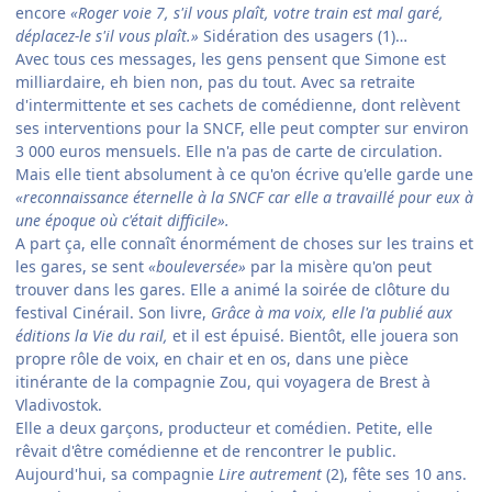
encore
«Roger voie 7, s'il vous plaît, votre train est mal garé,
déplacez-le s'il vous plaît.»
Sidération des usagers (1)…
Avec tous ces messages, les gens pensent que Simone est
milliardaire, eh bien non, pas du tout. Avec sa retraite
d'intermittente et ses cachets de comédienne, dont relèvent
ses interventions pour la SNCF, elle peut compter sur environ
3 000 euros mensuels. Elle n'a pas de carte de circulation.
Mais elle tient absolument à ce qu'on écrive qu'elle garde une
«reconnaissance éternelle à la SNCF car elle a travaillé pour eux à
une époque où c'était difficile».
A part ça, elle connaît énormément de choses sur les trains et
les gares, se sent
«bouleversée»
par la misère qu'on peut
trouver dans les gares. Elle a animé la soirée de clôture du
festival Cinérail. Son livre,
Grâce à ma voix, elle l'a publié aux
éditions la Vie du rail,
et il est épuisé. Bientôt, elle jouera son
propre rôle de voix, en chair et en os, dans une pièce
itinérante de la compagnie Zou, qui voyagera de Brest à
Vladivostok.
Elle a deux garçons, producteur et comédien. Petite, elle
rêvait d'être comédienne et de rencontrer le public.
Aujourd'hui, sa compagnie
Lire autrement
(2), fête ses 10 ans.