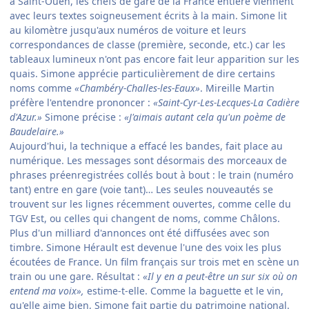
à Saint-Ouen, les chefs de gare de la France entière viennent
avec leurs textes soigneusement écrits à la main. Simone lit
au kilomètre jusqu'aux numéros de voiture et leurs
correspondances de classe (première, seconde, etc.) car les
tableaux lumineux n'ont pas encore fait leur apparition sur les
quais. Simone apprécie particulièrement de dire certains
noms comme
«Chambéry-Challes-les-Eaux»
. Mireille Martin
préfère l'entendre prononcer :
«Saint-Cyr-Les-Lecques-La Cadière
d'Azur.»
Simone précise :
«J'aimais autant cela qu'un poème de
Baudelaire.»
Aujourd'hui, la technique a effacé les bandes, fait place au
numérique. Les messages sont désormais des morceaux de
phrases préenregistrées collés bout à bout : le train (numéro
tant) entre en gare (voie tant)… Les seules nouveautés se
trouvent sur les lignes récemment ouvertes, comme celle du
TGV Est, ou celles qui changent de noms, comme Châlons.
Plus d'un milliard d'annonces ont été diffusées avec son
timbre. Simone Hérault est devenue l'une des voix les plus
écoutées de France. Un film français sur trois met en scène un
train ou une gare. Résultat :
«Il y en a peut-être un sur six où on
entend ma voix»,
estime-t-elle. Comme la baguette et le vin,
qu'elle aime bien, Simone fait partie du patrimoine national.