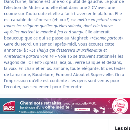
Dans l'urne, Simone est une voix plutôt de gauche. Le jour de
l'élection de Mitterrand elle était dans une 2 CV avec une
copine sur l'autoroute et elle a failli traverser le plafond. Elle
est capable de s'énerver (eh oui !)
«se mettre en pétard contre
toutes les religions quelles qu'elles soient», dont elle trouve
«qu'elles mettent le monde à feu et à sang»
. Elle aimerait
beaucoup que ce qui se passe au Maghreb
«résonne partout»
.
Gare du Nord, un samedi après-midi, vous écoutez cette
annonce-là :
«Le Thalys qui desservira Bruxelles-Midi et
Amsterdam partira voie 14.»
Voie 15 se trouvent stationnés les
wagons de l'Orient-Express, acajou, verre Lalique et dedans,
la voix. En chair et en os. Simone, toute élégante, lit des textes
de Lamartine, Baudelaire, Edmond About et Supervielle. On a
l'impression qu'elle est contente : les gens sont venus pour
l'écouter, pas seulement pour l'entendre.
Les pl