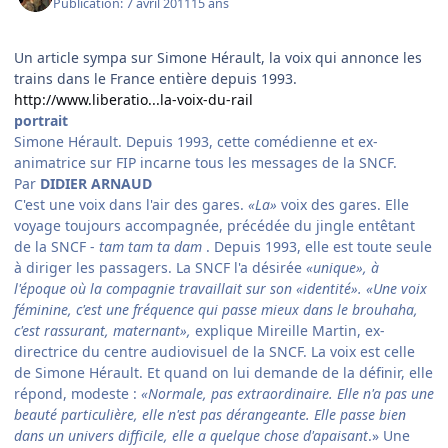
Publication:
7 avril 2011
15 ans
Un article sympa sur Simone Hérault, la voix qui annonce les
trains dans le France entière depuis 1993.
http://www.liberatio...la-voix-du-rail
portrait
Simone Hérault. Depuis 1993, cette comédienne et ex-
animatrice sur FIP incarne tous les messages de la SNCF.
Par
DIDIER ARNAUD
C'est une voix dans l'air des gares.
«La»
voix des gares. Elle
voyage toujours accompagnée, précédée du jingle entêtant
de la SNCF -
tam tam ta dam
. Depuis 1993, elle est toute seule
à diriger les passagers. La SNCF l'a désirée
«unique», à
l'époque où la compagnie travaillait sur son «identité». «Une voix
féminine, c'est une fréquence qui passe mieux dans le brouhaha,
c'est rassurant, maternant»,
explique Mireille Martin, ex-
directrice du centre audiovisuel de la SNCF. La voix est celle
de Simone Hérault. Et quand on lui demande de la définir, elle
répond, modeste :
«Normale, pas extraordinaire. Elle n'a pas une
beauté particulière, elle n'est pas dérangeante. Elle passe bien
dans un univers difficile, elle a quelque chose d'apaisant
.» Une