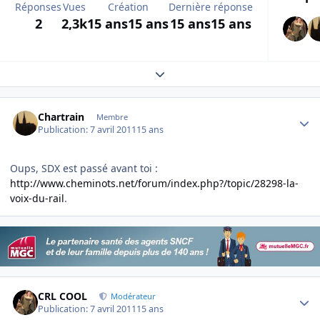
Réponses
Vues
Création
Dernière réponse
2
2,3k
15 ans
15 ans
15 ans
15 ans
Expand topic overview
Author stats
Chartrain
Membre
Publication:
7 avril 2011
15 ans
Oups, SDX est passé avant toi :
http://www.cheminots.net/forum/index.php?/topic/28298-la-
voix-du-rail
.
Author stats
CRL COOL
Modérateur
Publication:
7 avril 2011
15 ans