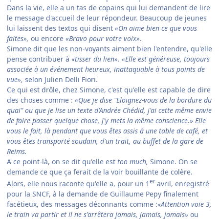
Dans la vie, elle a un tas de copains qui lui demandent de lire
le message d'accueil de leur répondeur. Beaucoup de jeunes
lui laissent des textos qui disent
«On aime bien ce que vous
faites»,
ou encore
«Bravo pour votre voix»
.
Simone dit que les non-voyants aiment bien l'entendre, qu'elle
pense contribuer à
«tisser du lien»
.
«Elle est généreuse, toujours
associée à un événement heureux, inattaquable à tous points de
vue»,
selon Julien Delli Fiori.
Ce qui est drôle, chez Simone, c'est qu'elle est capable de dire
des choses comme :
«Que je dise "Eloignez-vous de la bordure du
quai" ou que je lise un texte d'Andrée Chédid, j'ai cette même envie
de faire passer quelque chose, j'y mets la même conscience.» Elle
vous le fait, là pendant que vous êtes assis à une table de café, et
vous êtes transporté soudain, d'un trait, au buffet de la gare de
Reims.
A ce point-là, on se dit qu'elle est
too much,
Simone. On se
demande ce que ça ferait de la voir bouillante de colère.
er
Alors, elle nous raconte qu'elle a, pour un 1
avril, enregistré
pour la SNCF, à la demande de Guillaume Pepy finalement
facétieux, des messages déconnants comme :
«Attention voie 3,
le train va partir et il ne s'arrêtera jamais, jamais, jamais»
ou