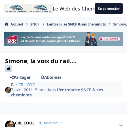
Aller au contenu
Le Web des Cheminots
Se connecter
Accueil
SNCF
L'entreprise SNCF & ses cheminots
Simone, 
Simone, la voix du rail....
Partager
Abonnés
Par
CRL COOL
7 avril 2011
15 ans
dans
L'entreprise SNCF & ses
cheminots
Author stats
CRL COOL
Modérateur