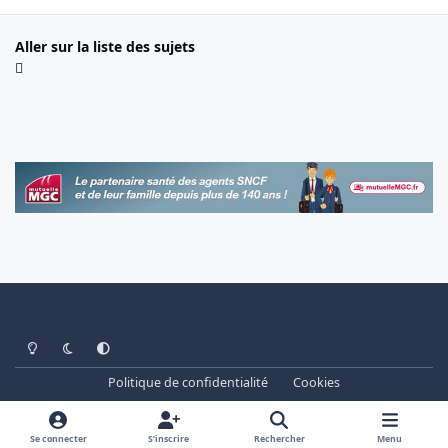
Aller sur la liste des sujets
Light Mode
Dark Mode
System Preference
Politique de confidentialité
Cookies
www.cheminots.net - Forum Libre depuis 2003
Powered by
Invision Community
Se connecter
S’inscrire
Rechercher
Menu