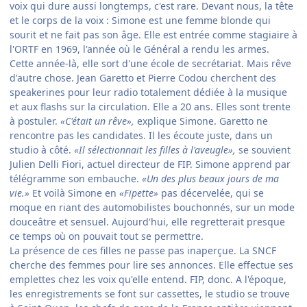
voix qui dure aussi longtemps, c'est rare. Devant nous, la tête
et le corps de la voix : Simone est une femme blonde qui
sourit et ne fait pas son âge. Elle est entrée comme stagiaire à
l'ORTF en 1969, l'année où le Général a rendu les armes.
Cette année-là, elle sort d'une école de secrétariat. Mais rêve
d'autre chose. Jean Garetto et Pierre Codou cherchent des
speakerines pour leur radio totalement dédiée à la musique
et aux flashs sur la circulation. Elle a 20 ans. Elles sont trente
à postuler.
«C'était un rêve»,
explique Simone. Garetto ne
rencontre pas les candidates. Il les écoute juste, dans un
studio à côté.
«Il sélectionnait les filles à l'aveugle»,
se souvient
Julien Delli Fiori, actuel directeur de FIP. Simone apprend par
télégramme son embauche.
«Un des plus beaux jours de ma
vie.»
Et voilà Simone en
«F
ipette»
pas décervelée, qui se
moque en riant des automobilistes bouchonnés, sur un mode
douceâtre et sensuel. Aujourd'hui, elle regretterait presque
ce temps où on pouvait tout se permettre.
La présence de ces filles ne passe pas inaperçue. La SNCF
cherche des femmes pour lire ses annonces. Elle effectue ses
emplettes chez les voix qu'elle entend. FIP, donc. A l'époque,
les enregistrements se font sur cassettes, le studio se trouve