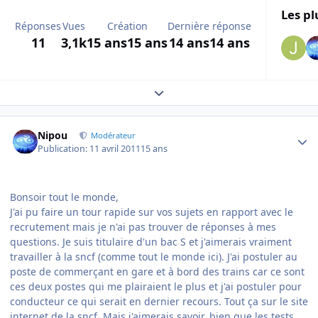
Les pl
Réponses
Vues
Création
Dernière réponse
11
3,1k
15 ans
15 ans
14 ans
14 ans
Expand topic overview
Author stats
Nipou
Modérateur
Publication:
11 avril 2011
15 ans
Bonsoir tout le monde,
J'ai pu faire un tour rapide sur vos sujets en rapport avec le
recrutement mais je n'ai pas trouver de réponses à mes
questions. Je suis titulaire d'un bac S et j'aimerais vraiment
travailler à la sncf (comme tout le monde ici). J'ai postuler au
poste de commerçant en gare et à bord des trains car ce sont
ces deux postes qui me plairaient le plus et j'ai postuler pour
conducteur ce qui serait en dernier recours. Tout ça sur le site
internet de la sncf. Mais j'aimerais savoir, bien que les tests