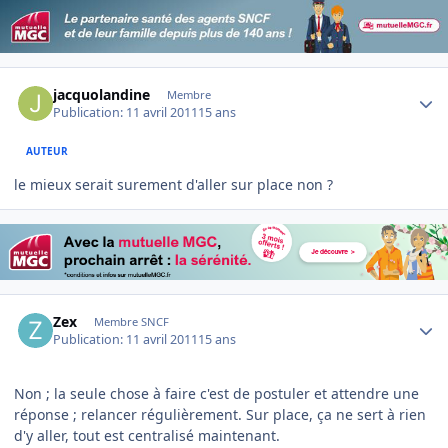
Author stats
jacquolandine
Membre
Publication:
11 avril 2011
15 ans
AUTEUR
le mieux serait surement d'aller sur place non ?
Author stats
Zex
Membre SNCF
Publication:
11 avril 2011
15 ans
Non ; la seule chose à faire c'est de postuler et attendre une
réponse ; relancer régulièrement. Sur place, ça ne sert à rien
d'y aller, tout est centralisé maintenant.