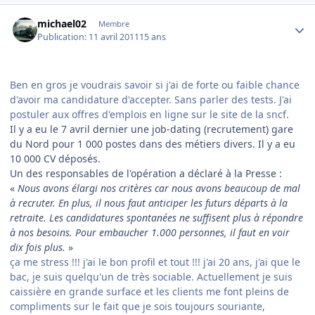
Author stats
michael02
Membre
Publication:
11 avril 2011
15 ans
Ben en gros je voudrais savoir si j'ai de forte ou faible chance
d'avoir ma candidature d'accepter. Sans parler des tests. J'ai
postuler aux offres d'emplois en ligne sur le site de la sncf.
Il y a eu le 7 avril dernier une job-dating (recrutement) gare
du Nord pour 1 000 postes dans des métiers divers. Il y a eu
10 000 CV déposés.
Un des responsables de l'opération a déclaré à la Presse :
«
Nous avons élargi nos critères car nous avons beaucoup de mal
à recruter. En plus, il nous faut anticiper les futurs départs à la
retraite. Les candidatures spontanées ne suffisent plus à répondre
à nos besoins. Pour embaucher 1.000 personnes, il faut en voir
dix fois plus.
»
ça me stress !!! j'ai le bon profil et tout !!! j'ai 20 ans, j'ai que le
bac, je suis quelqu'un de très sociable. Actuellement je suis
caissière en grande surface et les clients me font pleins de
compliments sur le fait que je sois toujours souriante,