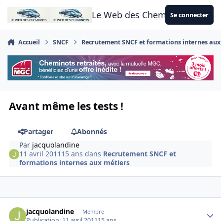
Aller au contenu
Le Web des Cheminots
Se connecter
Accueil
SNCF
Recrutement SNCF et formations internes aux
Avant même les tests !
Partager
Abonnés
Par
jacquolandine
11 avril 2011
15 ans
dans
Recrutement SNCF et
formations internes aux métiers
Author stats
jacquolandine
Membre
Publication:
11 avril 2011
15 ans