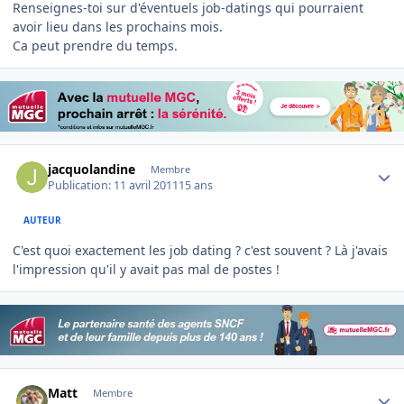
Renseignes-toi sur d'éventuels job-datings qui pourraient
avoir lieu dans les prochains mois.
Ca peut prendre du temps.
Author stats
jacquolandine
Membre
Publication:
11 avril 2011
15 ans
AUTEUR
C'est quoi exactement les job dating ? c'est souvent ? Là j'avais
l'impression qu'il y avait pas mal de postes !
Author stats
Matt
Membre