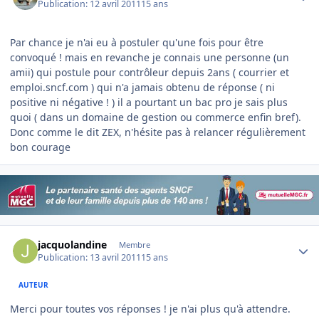
Publication:
12 avril 2011
15 ans
Par chance je n'ai eu à postuler qu'une fois pour être
convoqué ! mais en revanche je connais une personne (un
amii) qui postule pour contrôleur depuis 2ans ( courrier et
emploi.sncf.com ) qui n'a jamais obtenu de réponse ( ni
positive ni négative ! ) il a pourtant un bac pro je sais plus
quoi ( dans un domaine de gestion ou commerce enfin bref).
Donc comme le dit ZEX, n'hésite pas à relancer régulièrement
bon courage
Author stats
jacquolandine
Membre
Publication:
13 avril 2011
15 ans
AUTEUR
Merci pour toutes vos réponses ! je n'ai plus qu'à attendre.