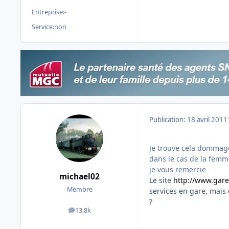
Entreprise:
-
Service:
non
Publication:
18 avril 2011
Je trouve cela dommage
dans le cas de la femm
je vous remercie
michael02
Le site
http://www.gar
Membre
services en gare, mais
?
13,8k
messages