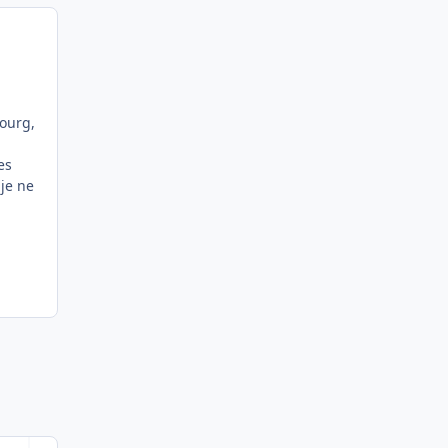
bourg,
es
 je ne