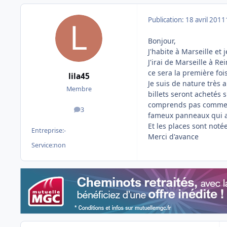
Publication:
18 avril 2011
Bonjour,
J'habite à Marseille et 
J'irai de Marseille à R
ce sera la première foi
lila45
Je suis de nature très 
Membre
billets seront achetés s
comprends pas comment 
3
messages
fameux panneaux qui af
Et les places sont notée
Entreprise:
-
Merci d'avance
Service:
non