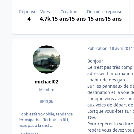
Réponses
Vues
Création
Dernière réponse
4
4,7k
15 ans
15 ans
15 ans
15 ans
Publication:
18 avril 2011
Bonjour,
Ce n'est pas très compl
adresser. L'informatio
l'habitude des gares.
michael02
Sur les panneaux de dé
Membre
destination et la voie d
Lorsque vous avez compo
13,8k
messages
aux voies de départ de 
Lorsque vous êtes sur p
Hobbies:
ferroviphile, tendance
TGV.
ferrovipathe - Technicien RH,
Pour repérer la voitur
mais pas à la sncf ...
repère vous devez vous