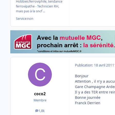
Hobbies:
ferroviphile, tendance
ferrovipathe - Technicien RH,
mais pas à la sncf ...
Service:
non
Publication:
18 avril 2011
Bonjour
Attention , il n'y a au
Gare Champagne Ardenn
Il y a des TER entre 
coco2
Bonne journée
Membre
Franck Derrien
1,8k
messages