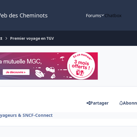
Web des Cheminots
Forums
Chatbox
ct
Premier voyage en TGV
Partager
Abonn
oyageurs & SNCF-Connect