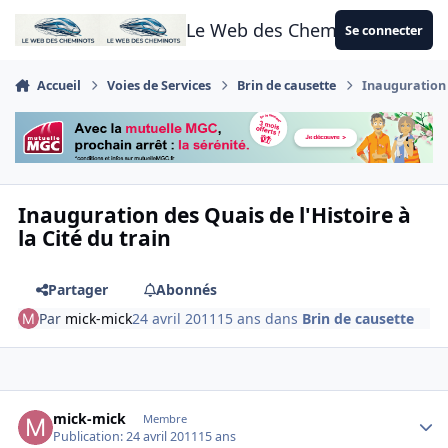
Aller au contenu
Le Web des Cheminots
Se connecter
Accueil
Voies de Services
Brin de causette
Inauguration d
Inauguration des Quais de l'Histoire à
la Cité du train
Partager
Abonnés
Par
mick-mick
24 avril 2011
15 ans
dans
Brin de causette
Author stats
mick-mick
Membre
Publication:
24 avril 2011
15 ans