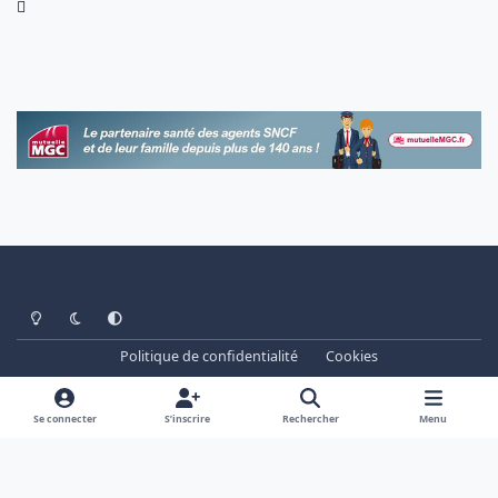
Light Mode
Dark Mode
System Preference
Politique de confidentialité
Cookies
www.cheminots.net - Forum Libre depuis 2003
Powered by
Invision Community
Se connecter
S’inscrire
Rechercher
Menu