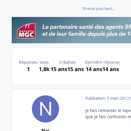
10 mois plus tard...
Réponses
Vues
Création
Dernière réponse
1
1,8k
15 ans
15 ans
14 ans
14 ans
Publication:
5 mars 2012
je fais remonter le to
que je fais confusion e
Naj