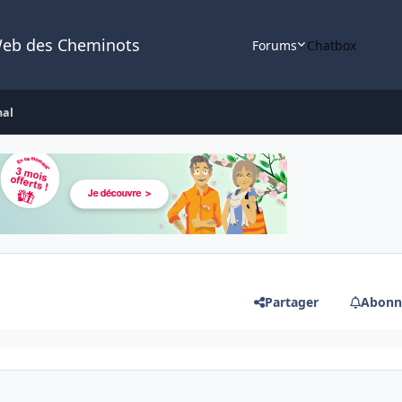
Web des Cheminots
Forums
Chatbox
nal
Partager
Abonn