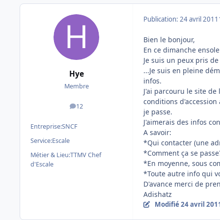
Publication:
24 avril 2011
Bien le bonjour,
En ce dimanche ensoleil
Je suis un peux pris de
...Je suis en pleine dé
Hye
infos.
Membre
J'ai parcouru le site d
conditions d'accession
12
messages
je passe.
J'aimerais des infos c
Entreprise:
SNCF
A savoir:
Service:
Escale
*Qui contacter (une a
*Comment ça se passe
Métier & Lieu:
TTMV Chef
*En moyenne, sous com
d'Escale
*Toute autre info qui v
D'avance merci de pren
Adishatz
Modifié
24 avril 201