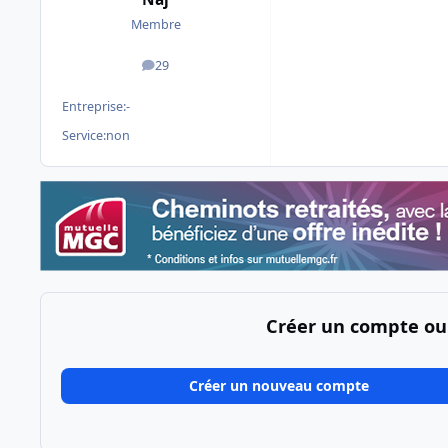
Membre
29
messages
Entreprise:
-
Service:
non
Créer un compte ou
Créer un nouveau compte