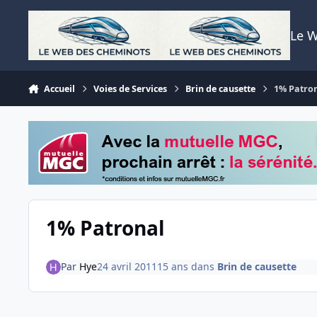
Aller au contenu
Le 
Accueil
Voies de Services
Brin de causette
1% Patro
1% Patronal
Par
Hye
24 avril 2011
15 ans
dans
Brin de causette