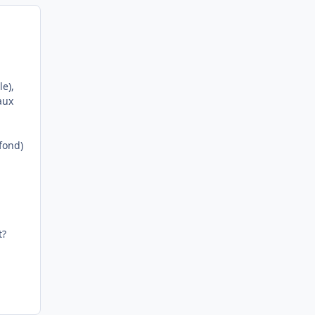
le),
aux
fond)
t?