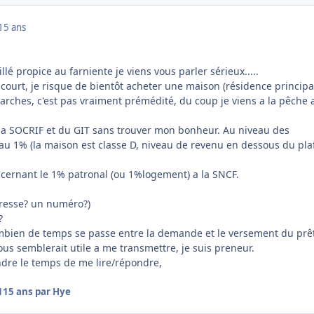
15 ans
lé propice au farniente je viens vous parler sérieux.....
 court, je risque de bientôt acheter une maison (résidence principa
marches, c'est pas vraiment prémédité, du coup je viens a la pêche 
e la SOCRIF et du GIT sans trouver mon bonheur. Au niveau des
 au 1% (la maison est classe D, niveau de revenu en dessous du pla
oncernant le 1% patronal (ou 1%logement) a la SNCF.
dresse? un numéro?)
?
bien de temps se passe entre la demande et le versement du prê
ous semblerait utile a me transmettre, je suis preneur.
dre le temps de me lire/répondre,
1
15 ans
par Hye