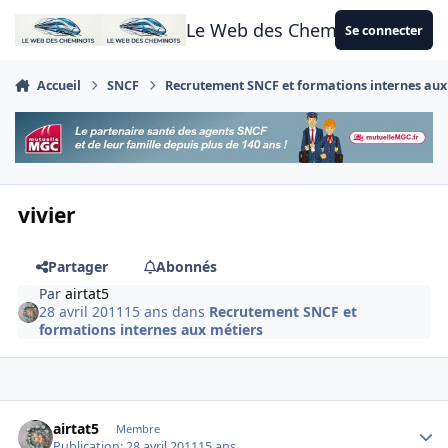
Aller au contenu
Le Web des Cheminots
Se connecter
Accueil
SNCF
Recrutement SNCF et formations internes aux
vivier
Partager
Abonnés
Par
airtat5
28 avril 2011
15 ans
dans
Recrutement SNCF et
formations internes aux métiers
Author stats
airtat5
Membre
Publication:
28 avril 2011
15 ans