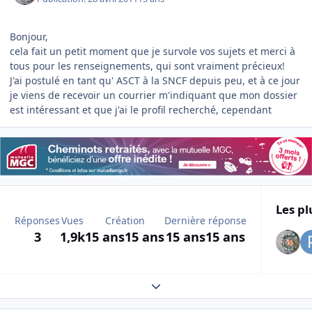
Bonjour,
cela fait un petit moment que je survole vos sujets et merci à
tous pour les renseignements, qui sont vraiment précieux!
J'ai postulé en tant qu' ASCT à la SNCF depuis peu, et à ce jour
je viens de recevoir un courrier m'indiquant que mon dossier
est intéressant et que j'ai le profil recherché, cependant
Les pl
Réponses
Vues
Création
Dernière réponse
3
1,9k
15 ans
15 ans
15 ans
15 ans
Expand topic overview