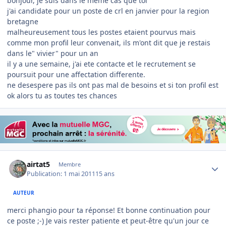
bonjour, je suis dans le meme cas que toi
j'ai candidate pour un poste de crl en janvier pour la region
bretagne
malheureusement tous les postes etaient pourvus mais
comme mon profil leur convenait, ils m'ont dit que je restais
dans le" vivier" pour un an
il y a une semaine, j'ai ete contacte et le recrutement se
poursuit pour une affectation differente.
ne desespere pas ils ont pas mal de besoins et si ton profil est
ok alors tu as toutes tes chances
Author stats
airtat5
Membre
Publication:
1 mai 2011
15 ans
AUTEUR
merci phangio pour ta réponse! Et bonne continuation pour
ce poste ;-) Je vais rester patiente et peut-être qu'un jour ce