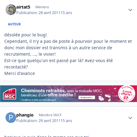
Author stats
airtat5
Membre
Publication:
28 avril 2011
15 ans
AUTEUR
désolée pour le bug!
Cependant, il n'y a pas de poste à pourvoir pour le moment et
donc mon dossier est transmis à un autre service de
recrutement, ..., le vivier!
Est-ce que quelqu'un est passé par là? Avez-vous été
recontacté?
Merci d'avance
Author stats
phangio
Membre SNCF
Publication:
29 avril 2011
15 ans