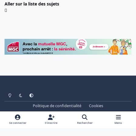
Aller sur la liste des sujets
Light Mode
Dark Mode
System Preference
Politique de confidentialité
Cookies
www.cheminots.net - Forum Libre depuis 2003
Powered by
Invision Community
Se connecter
S’inscrire
Rechercher
Menu