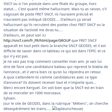
SNCF ou si l'on postule dans une filiale du groupe, hors
statut.... C'est quand même hallucinant. Mais tu as raison, s'il
s'agissait de poste FRET SNCF, ils l'auraient précisé et
n'auraient pas indiqué GEODIS.... D'ailleurs ça serait
hallucinant qu'ils recrutent des postes chez FRET SNCF vu la
situation de l'activité me diras-tu....
D'ailleurs, on peut voir ici
http://sncf.com/fr_FR/html/page/GROUP
que FRET SNCF
apparaît en tout petit dans la branche SNCF GEODIS, et il est
difficile de savoir dans ce tableau ce qui est dans l'EPIC et ce
qui n'y est pas.
Je ne sais pas trop comment conseiller mon ami. Je vais lui
dire de faire une candidature bateau qui reprend le blabla de
l'annonce...et il verra bien ce qu'on lui répondra en retour.
A quoi s'attendent-ils comme candidatures avec ce type
d'annonce? Ils doivent recevoir tout et n'importe quoi...
Merci encore Kerguel. On voit bien que la SNCF est en train
de se morceler en 1000 morceaux.
Sylvain.
(sur le site de GEODIS, dans la rubrique "Métiers", on cherche
désespérément les trains.....
)