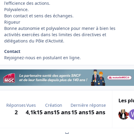
l'efficience des actions.
Polyvalence.
Bon contact et sens des échanges.
Rigueur
Bonne autonomie et polyvalence pour mener à bien les
activités exercées dans les limites des directives et
délégations du Pôle d'Activité.
Contact
Rejoignez-nous en postulant en ligne.
Les pl
Réponses
Vues
Création
Dernière réponse
2
4,1k
15 ans
15 ans
15 ans
15 ans
Expand topic overview