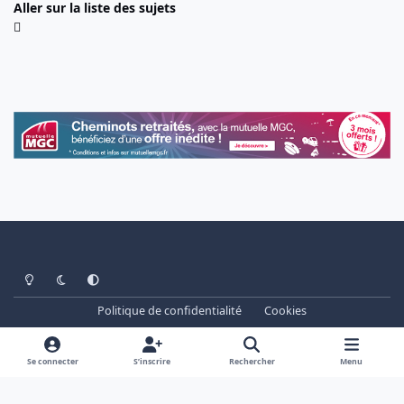
Aller sur la liste des sujets
Light Mode
Dark Mode
System Preference
Politique de confidentialité
Cookies
www.cheminots.net - Forum Libre depuis 2003
Powered by
Invision Community
Se connecter
S’inscrire
Rechercher
Menu