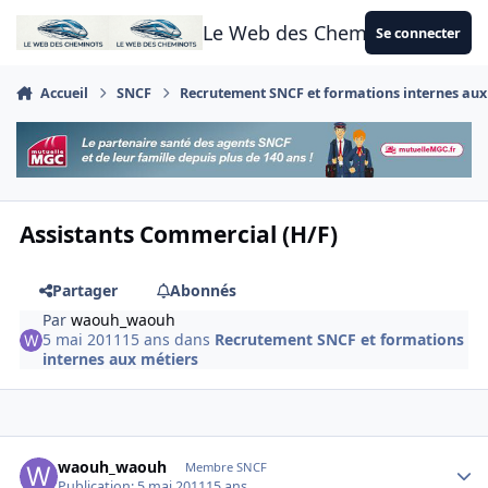
Aller au contenu
Le Web des Cheminots
Se connecter
Accueil
SNCF
Recrutement SNCF et formations internes aux
Assistants Commercial (H/F)
Partager
Abonnés
Par
waouh_waouh
5 mai 2011
15 ans
dans
Recrutement SNCF et formations
internes aux métiers
Author stats
waouh_waouh
Membre SNCF
Publication:
5 mai 2011
15 ans