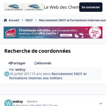
Aller au contenu
Le Web des Cheminots
Se connecter
Accueil
SNCF
Recrutement SNCF et formations internes aux
Recherche de coordonnées
Partager
Abonnés
Par
websy
18 juillet 2011
15 ans
dans
Recrutement SNCF et
formations internes aux métiers
Author stats
websy
Membre
Publication:
18 juillet 2011
15 ans