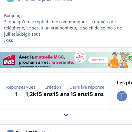
Bonjour,
Si quelqu'un acceptede me communiquer ce numéro de
téléphone, ce serait un vrai bonheur, le soleil de ce mois de
juillet
/kiss
Les pl
Réponses
Vues
Création
Dernière réponse
1
1,2k
15 ans
15 ans
15 ans
15 ans
Expand topic overview
Author stats