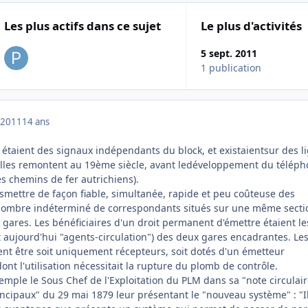
Les plus actifs dans ce sujet
Le plus d'activités
5 sept. 2011
1 publication
 2011
14 ans
 étaient des signaux indépendants du block, et existaientsur des l
Elles remontent au 19ème siècle, avant ledéveloppement du télép
s chemins de fer autrichiens).
nsmettre de façon fiable, simultanée, rapide et peu coûteuse des
ombre indéterminé de correspondants situés sur une même secti
 gares. Les bénéficiaires d'un droit permanent d'émettre étaient le
t aujourd'hui "agents-circulation") des deux gares encadrantes. Le
ent être soit uniquement récepteurs, soit dotés d'un émetteur
t l'utilisation nécessitait la rupture du plomb de contrôle.
mple le Sous Chef de l'Exploitation du PLM dans sa "note circulair
ncipaux" du 29 mai 1879 leur présentant le "nouveau système" : "Il