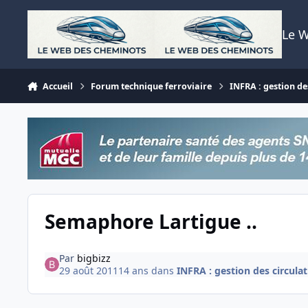
Aller au contenu
Le 
Accueil
Forum technique ferroviaire
INFRA : gestion des
Semaphore Lartigue ..
Par
bigbizz
29 août 2011
14 ans
dans
INFRA : gestion des circulati