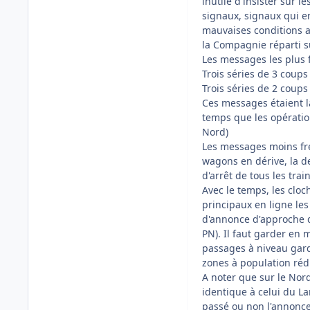
inutile d'insister sur
signaux, signaux qui e
mauvaises conditions a
la Compagnie réparti s
Les messages les plus 
Trois séries de 3 coups 
Trois séries de 2 coups 
Ces messages étaient l
temps que les opératio
Nord)
Les messages moins fr
wagons en dérive, la d
d'arrêt de tous les train
Avec le temps, les clo
principaux en ligne le
d'annonce d'approche d'
PN). Il faut garder en 
passages à niveau gard
zones à population réd
A noter que sur le Nor
identique à celui du La
passé ou non l'annonce 