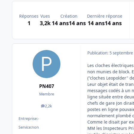
Réponses
Vues
Création
Dernière réponse
1
3,2k
14 ans
14 ans
14 ans
14 ans
Publication:
5 septembre
Les cloches électriques
non munies de block. 
("cloches Leopolder" de
Leur objet était de tra
PN407
messages codés à un n
Membre
ligne située entre deux
chefs de gare (on dirai
2,2k
messages
postes en ligne pouvai
normalement plombé don
Entreprise:
-
Comme le disait par exe
Service:
non
MM les Inspecteurs Pri