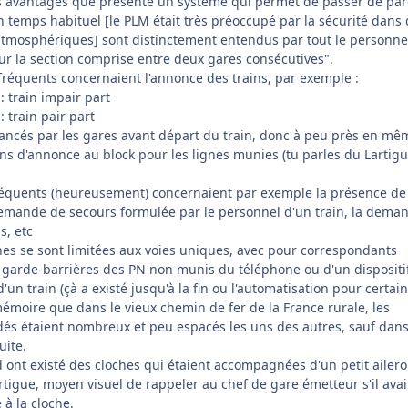
 les avantages que présente un système qui permet de passer de par
n temps habituel [le PLM était très préoccupé par la sécurité dans
tmosphériques] sont distinctement entendus par tout le personne
ur la section comprise entre deux gares consécutives".
fréquents concernaient l'annonce des trains, par exemple :
: train impair part
: train pair part
ancés par les gares avant départ du train, donc à peu près en mê
ns d'annonce au block pour les lignes munies (tu parles du Lartig
équents (heureusement) concernaient par exemple la présence de
emande de secours formulée par le personnel d'un train, la dema
s, etc
ches se sont limitées aux voies uniques, avec pour correspondants
s garde-barrières des PN non munis du téléphone ou d'un dispositi
un train (çà a existé jusqu'à la fin ou l'automatisation pour certai
mémoire que dans le vieux chemin de fer de la France rurale, les
és étaient nombreux et peu espacés les uns des autres, sauf dans
uite.
d ont existé des cloches qui étaient accompagnées d'un petit ailer
rtigue, moyen visuel de rappeler au chef de gare émetteur s'il avai
à la cloche.