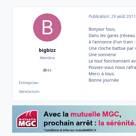
Publication:
29 août 2011
Bonjour tous,
Dans les gares (réseau 
à l'annonce d'un train :
Une cloche battue par
bigbizz
Une sonnerie
Membre
Le tout fonctionnant av
Pouvez-vous nous rafra
44
messages
Merci à tous.
Bonne journée
Entreprise:
-
Service:
non