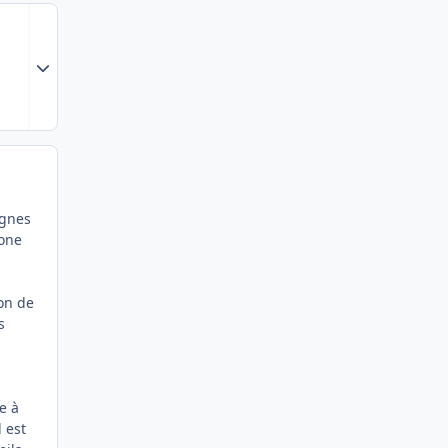
Expand topic overview
ignes
hone
on de
s
s
e à
 est