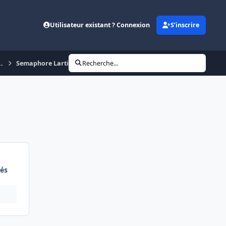
Utilisateur existant ? Connexion
S’inscrire
..
Semaphore Lartigue ..
Recherche...
és