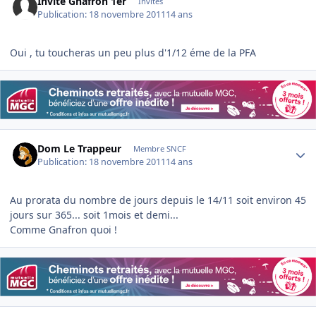
Invité Gnafron 1er
Invités
Publication:
18 novembre 2011
14 ans
Oui , tu toucheras un peu plus d'1/12 éme de la PFA
Author stats
Dom Le Trappeur
Membre SNCF
Publication:
18 novembre 2011
14 ans
Au prorata du nombre de jours depuis le 14/11 soit environ 45
jours sur 365... soit 1mois et demi...
Comme Gnafron quoi !
Author stats