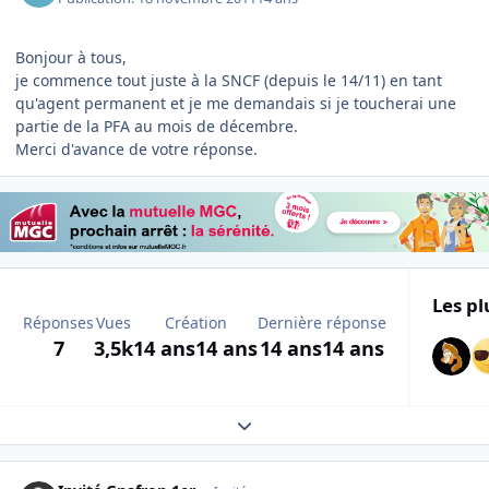
Bonjour à tous,
je commence tout juste à la SNCF (depuis le 14/11) en tant
qu'agent permanent et je me demandais si je toucherai une
partie de la PFA au mois de décembre.
Merci d'avance de votre réponse.
Les pl
Réponses
Vues
Création
Dernière réponse
7
3,5k
14 ans
14 ans
14 ans
14 ans
Expand topic overview