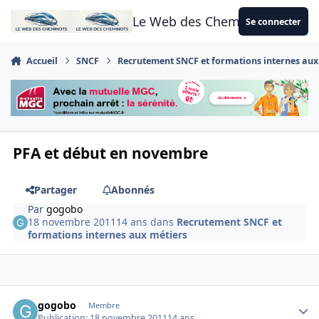
Aller au contenu
Le Web des Cheminots
Se connecter
Accueil
SNCF
Recrutement SNCF et formations internes aux
PFA et début en novembre
Partager
Abonnés
Par
gogobo
18 novembre 2011
14 ans
dans
Recrutement SNCF et
formations internes aux métiers
Author stats
gogobo
Membre
Publication:
18 novembre 2011
14 ans