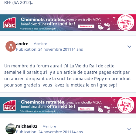
RFF (SA 2012)...
Author stats
andre
Membre
Publication:
24 novembre 2011
14 ans
Un membre du forum aurait t'il La Vie du Rail de cette
semaine il parait qu'il y a un article de quatre pages ecrit par
un ancien dirigeant de la sncf Le camarade Pepy en prendrait
pour son grade! si vous l'avez lu mettez le en ligne svp!
Author stats
michael02
Membre
Publication:
24 novembre 2011
14 ans