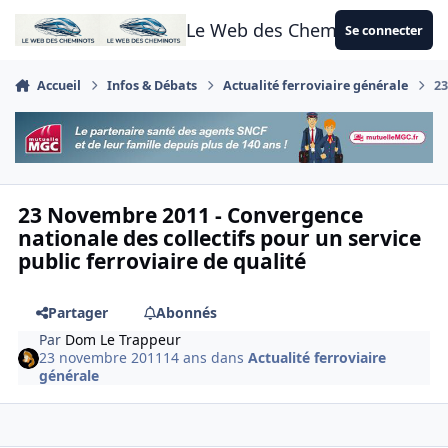
Aller au contenu
Le Web des Cheminots
Se connecter
Accueil
Infos & Débats
Actualité ferroviaire générale
23
23 Novembre 2011 - Convergence
nationale des collectifs pour un service
public ferroviaire de qualité
Partager
Abonnés
Par
Dom Le Trappeur
23 novembre 2011
14 ans
dans
Actualité ferroviaire
générale