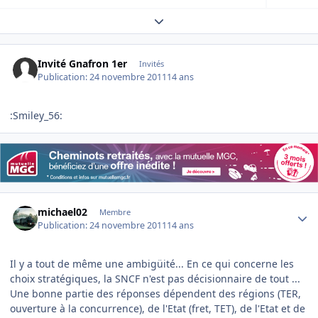
Expand topic overview
Invité Gnafron 1er
Invités
Publication:
24 novembre 2011
14 ans
:Smiley_56:
Author stats
michael02
Membre
Publication:
24 novembre 2011
14 ans
Il y a tout de même une ambigüité... En ce qui concerne les
choix stratégiques, la SNCF n'est pas décisionnaire de tout ...
Une bonne partie des réponses dépendent des régions (TER,
ouverture à la concurrence), de l'Etat (fret, TET), de l'Etat et de