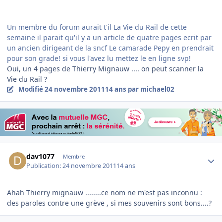
Un membre du forum aurait t'il La Vie du Rail de cette
semaine il parait qu'il y a un article de quatre pages ecrit par
un ancien dirigeant de la sncf Le camarade Pepy en prendrait
pour son grade! si vous l'avez lu mettez le en ligne svp!
Oui, un 4 pages de Thierry Mignauw .... on peut scanner la
Vie du Rail ?
Modifié
24 novembre 2011
14 ans
par michael02
Author stats
dav1077
Membre
Publication:
24 novembre 2011
14 ans
Ahah Thierry mignauw ........ce nom ne m'est pas inconnu :
des paroles contre une grève , si mes souvenirs sont bons....?