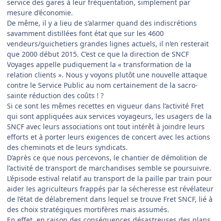
service des gares à leur fréquentation, simplement par
mesure d’économie.
De même, il y a lieu de s’alarmer quand des indiscrétions
savamment distillées font état que sur les 4600
vendeurs/guichetiers grandes lignes actuels, il n’en resterait
que 2000 début 2015. C’est ce que la direction de SNCF
Voyages appelle pudiquement la « transformation de la
relation clients ». Nous y voyons plutôt une nouvelle attaque
contre le Service Public au nom certainement de la sacro-
sainte réduction des coûts ! ?
Si ce sont les mêmes recettes en vigueur dans l’activité Fret
qui sont appliquées aux services voyageurs, les usagers de la
SNCF avec leurs associations ont tout intérêt à joindre leurs
efforts et à porter leurs exigences de concert avec les actions
des cheminots et de leurs syndicats.
D’après ce que nous percevons, le chantier de démolition de
l’activité de transport de marchandises semble se poursuivre.
L’épisode estival relatif au transport de la paille par train pour
aider les agriculteurs frappés par la sécheresse est révélateur
de l’état de délabrement dans lequel se trouve Fret SNCF, lié à
des choix stratégiques mortifères mais assumés.
En effet, en raison des conséquences désastreuses des plans