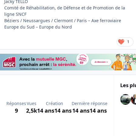
Jacky TELLO
Comité de Réhabilitation, de Défense et de Promotion de la
ligne SNCF
Béziers / Neussargues / Clermont / Paris – Axe ferroviaire
Europe du Sud – Europe du Nord
1
Les pl
Réponses
Vues
Création
Dernière réponse
9
2,5k
14 ans
14 ans
14 ans
14 ans