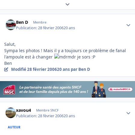
Expand topic overview
Author stats
Ben D
Membre
Publication:
28 février 2006
20 ans
Salut,
Sympa les photos ! Mais il y a toujours ce problème de fanal
l'ampoule est à changer
je sors :P
Ben
Modifié
28 février 2006
20 ans
par Ben D
Author stats
xavou4
Membre SNCF
Publication:
28 février 2006
20 ans
AUTEUR