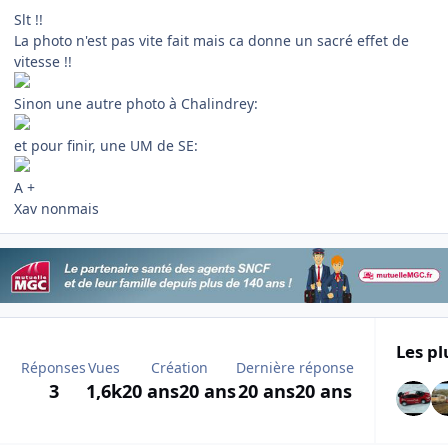
Slt !!
La photo n'est pas vite fait mais ca donne un sacré effet de
vitesse !!
Sinon une autre photo à Chalindrey:
et pour finir, une UM de SE:
A +
Xav nonmais
Les pl
Réponses
Vues
Création
Dernière réponse
3
1,6k
20 ans
20 ans
20 ans
20 ans