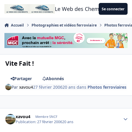
Aller au contenu
Le Web des Cheminots
Se connecter
Accueil
Photographies et vidéos ferroviaire
Photos ferrovi
Vite Fait !
Partager
Abonnés
Par
xavou4
27 février 2006
20 ans
dans
Photos ferroviaires
Author stats
xavou4
Membre SNCF
Publication:
27 février 2006
20 ans