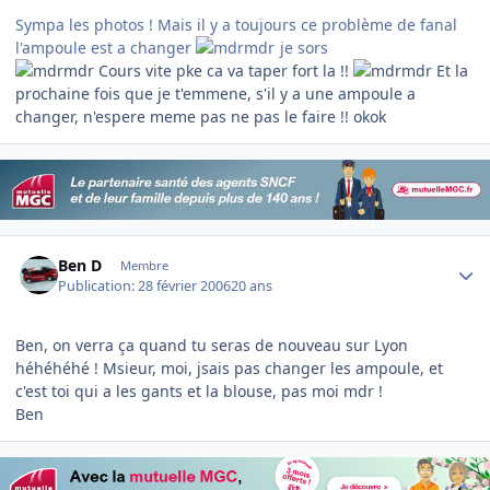
Sympa les photos ! Mais il y a toujours ce problème de fanal
l'ampoule est a changer
je sors
Cours vite pke ca va taper fort la !!
Et la
prochaine fois que je t'emmene, s'il y a une ampoule a
changer, n'espere meme pas ne pas le faire !! okok
Author stats
Ben D
Membre
Publication:
28 février 2006
20 ans
Ben, on verra ça quand tu seras de nouveau sur Lyon
héhéhéhé ! Msieur, moi, jsais pas changer les ampoule, et
c'est toi qui a les gants et la blouse, pas moi mdr !
Ben