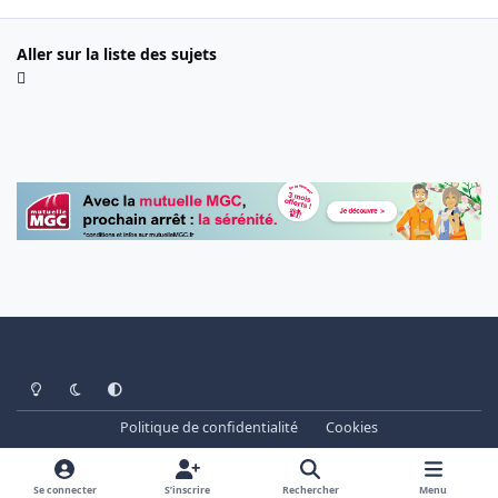
Aller sur la liste des sujets
Light Mode
Dark Mode
System Preference
Politique de confidentialité
Cookies
www.cheminots.net - Forum Libre depuis 2003
Powered by
Invision Community
Se connecter
S’inscrire
Rechercher
Menu