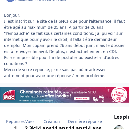
Bonjour,
Il est inscrit sur le site de la SNCF que pour l'alternance, il faut
être agé au maximum de 25 ans. A partir de 26 ans,
"l'embauche" se fait sous certaines conditions. J'ai pu voir sur
internet que pour y avoir le droit, il fallait être demandeur
d'emploi. Mon copain prend 26 ans début juin, mais le dossier
est à renvoyer fin avril. De plus, il est actuellement en CDI.
Est-ce impossible pour lui de postuler ou existe-t-il d'autres
conditions ?
Merci de votre réponse, je ne sais pas où m'adresser
autrement pour avoir une réponse à mon problème.
Les pl
Réponses
Vues
Création
Dernière réponse
1
2,3k
14 ans
14 ans
14 ans
14 ans