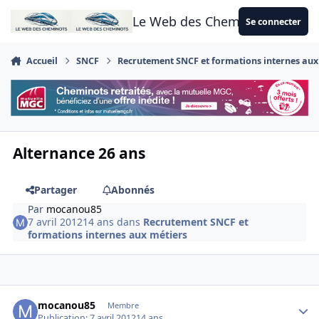
Aller au contenu
Le Web des Cheminots
Se connecter
Accueil
SNCF
Recrutement SNCF et formations internes aux
Alternance 26 ans
Partager
Abonnés
Par
mocanou85
7 avril 2012
14 ans
dans
Recrutement SNCF et
formations internes aux métiers
Author stats
mocanou85
Membre
Publication:
7 avril 2012
14 ans