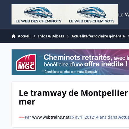
Aller au contenu
Le 
Accueil
Infos & Débats
Actualité ferroviaire générale
Le tramway de Montpellier 
mer
Par
www.webtrains.net
16 avril 2012
14 ans
dans
Actua