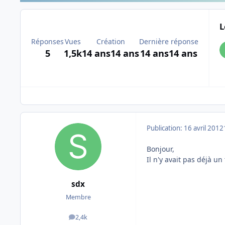
L
Réponses
Vues
Création
Dernière réponse
5
1,5k
14 ans
14 ans
14 ans
14 ans
Publication:
16 avril 2012
Bonjour,
Il n'y avait pas déjà un
sdx
Membre
2,4k
messages