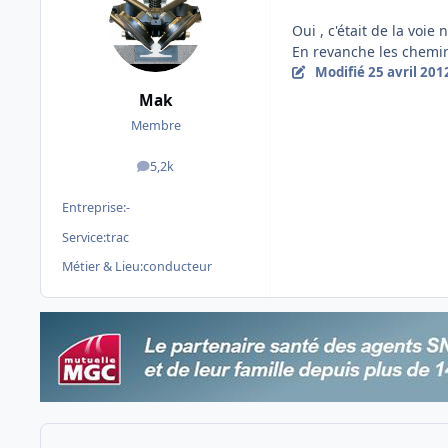
Oui , c'était de la voie
En revanche les chemin
Modifié
25 avril 201
Mak
Membre
5,2k
messages
Entreprise:
-
Service:
trac
Métier & Lieu:
conducteur