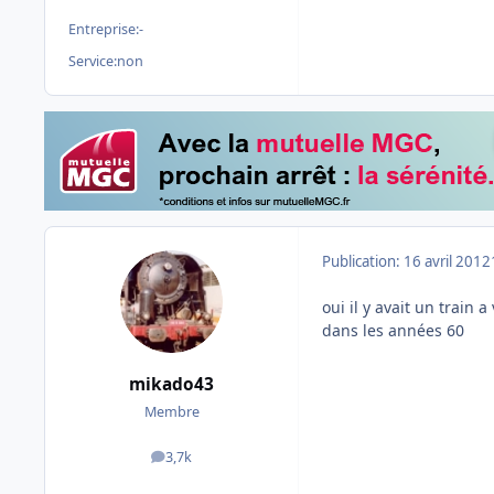
Entreprise:
-
Service:
non
Publication:
16 avril 2012
oui il y avait un train
dans les années 60
mikado43
Membre
3,7k
messages