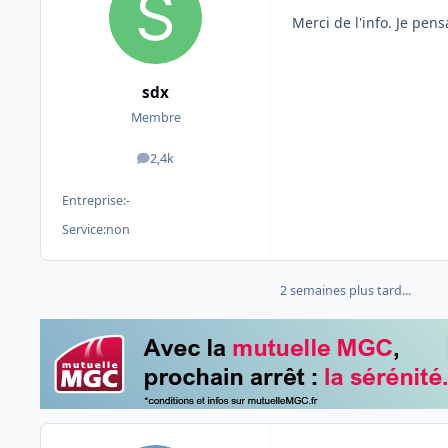
Merci de l'info. Je pens
sdx
Membre
2,4k
messages
Entreprise:
-
Service:
non
2 semaines plus tard...