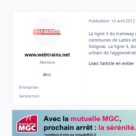
Publication:
16 avril 2012
La ligne 3 du tramway 
communes de Lattes et 
Solignac. La ligne 3, d
urbain de l'agglomérat
www.webtrains.net
Membre
Lisez l'article en entier
6k
messages
Entreprise:
-
Service:
non