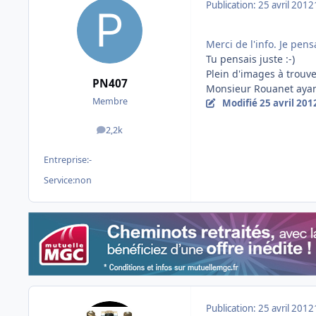
Publication:
25 avril 2012
Merci de l'info. Je pens
Tu pensais juste :-)
Plein d'images à trouv
PN407
Monsieur Rouanet ayant
Membre
Modifié
25 avril 201
2,2k
messages
Entreprise:
-
Service:
non
Publication:
25 avril 2012