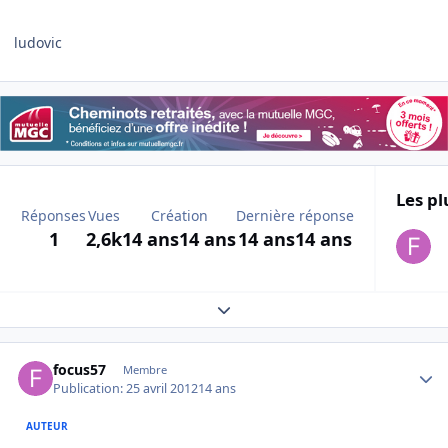
ludovic
Les pl
Réponses
Vues
Création
Dernière réponse
1
2,6k
14 ans
14 ans
14 ans
14 ans
Expand topic overview
Author stats
focus57
Membre
Publication:
25 avril 2012
14 ans
AUTEUR