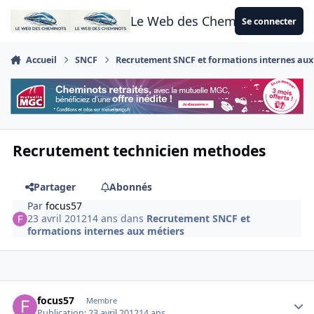
Aller au contenu
Le Web des Cheminots
Se connecter
Accueil
SNCF
Recrutement SNCF et formations internes aux
Recrutement technicien methodes
Partager
Abonnés
Par
focus57
23 avril 2012
14 ans
dans
Recrutement SNCF et
formations internes aux métiers
Author stats
focus57
Membre
Publication:
23 avril 2012
14 ans