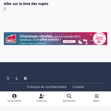
Aller sur la liste des sujets
Light Mode
Dark Mode
System Preference
Politique de confidentialité
Cookies
www.cheminots.net - Forum Libre depuis 2003
Powered by
Invision Community
Se connecter
S’inscrire
Rechercher
Menu