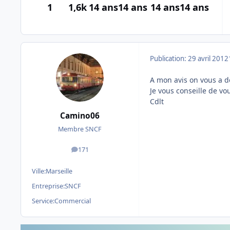
1
1,6k
14 ans
14 ans
14 ans
14 ans
Publication:
29 avril 2012
A mon avis on vous a d
Je vous conseille de vo
Cdlt
Camino06
Membre SNCF
171
messages
Ville:
Marseille
Entreprise:
SNCF
Service:
Commercial