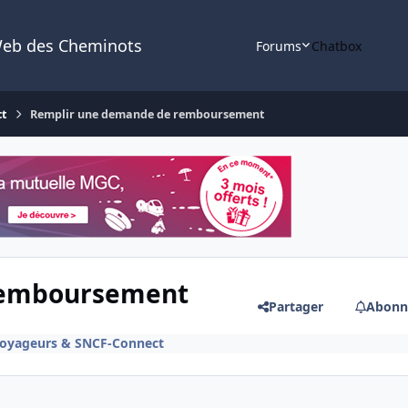
Web des Cheminots
Forums
Chatbox
ct
Remplir une demande de remboursement
remboursement
Partager
Abonn
Voyageurs & SNCF-Connect