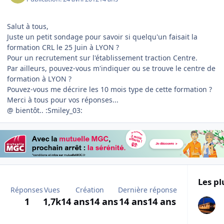
Salut à tous,
Juste un petit sondage pour savoir si quelqu'un faisait la
formation CRL le 25 Juin à LYON ?
Pour un recrutement sur l'établissement traction Centre.
Par ailleurs, pouvez-vous m'indiquer ou se trouve le centre de
formation à LYON ?
Pouvez-vous me décrire les 10 mois type de cette formation ?
Merci à tous pour vos réponses...
@ bientôt.. :Smiley_03:
Les pl
Réponses
Vues
Création
Dernière réponse
1
1,7k
14 ans
14 ans
14 ans
14 ans