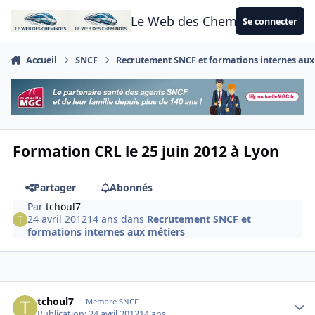
Aller au contenu
Le Web des Cheminots
Se connecter
Accueil
SNCF
Recrutement SNCF et formations internes aux
Formation CRL le 25 juin 2012 à Lyon
Partager
Abonnés
Par
tchoul7
24 avril 2012
14 ans
dans
Recrutement SNCF et
formations internes aux métiers
Author stats
tchoul7
Membre SNCF
Publication:
24 avril 2012
14 ans