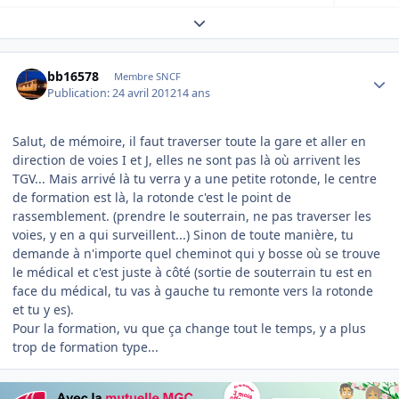
Expand topic overview
Author stats
bb16578
Membre SNCF
Publication:
24 avril 2012
14 ans
Salut, de mémoire, il faut traverser toute la gare et aller en
direction de voies I et J, elles ne sont pas là où arrivent les
TGV... Mais arrivé là tu verra y a une petite rotonde, le centre
de formation est là, la rotonde c'est le point de
rassemblement. (prendre le souterrain, ne pas traverser les
voies, y en a qui surveillent...) Sinon de toute manière, tu
demande à n'importe quel cheminot qui y bosse où se trouve
le médical et c'est juste à côté (sortie de souterrain tu est en
face du médical, tu vas à gauche tu remonte vers la rotonde
et tu y es).
Pour la formation, vu que ça change tout le temps, y a plus
trop de formation type...