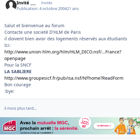
Invité ___
Invités
Publication:
4 octobre 2004
21 ans
Salut et bienvenue au forum
Contacte une societé D'HLM de Paris
il doivent bien avoir des logements réservés aux étudiants
Ici:
http://www.union-hlm.org/hlm/HLM_DICO.nsf/...France?
openpage
Pour la SNCF
LA SABLIERE
http://www.groupesicf.fr/pub/isa.nsf/NFhome?ReadForm
Bon courage
:bye:
3 mois plus tard...