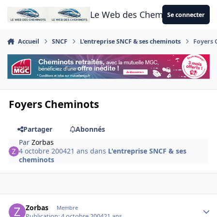
Aller au contenu
Le Web des Cheminots
Se connecter
Accueil
SNCF
L'entreprise SNCF & ses cheminots
Foyers 
Foyers Cheminots
Partager
Abonnés
Par
Zorbas
4 octobre 2004
21 ans
dans
L'entreprise SNCF & ses
cheminots
Author stats
Zorbas
Membre
Publication:
4 octobre 2004
21 ans