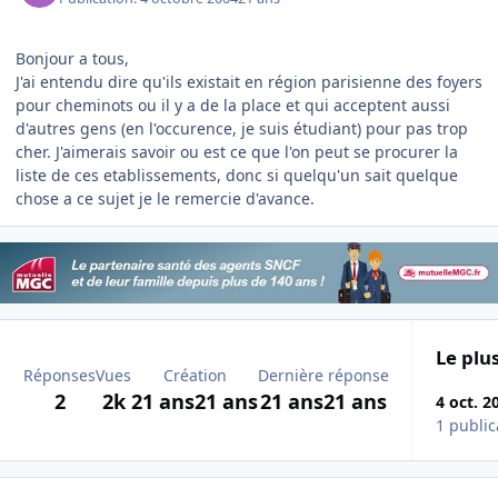
Bonjour a tous,
J'ai entendu dire qu'ils existait en région parisienne des foyers
pour cheminots ou il y a de la place et qui acceptent aussi
d'autres gens (en l'occurence, je suis étudiant) pour pas trop
cher. J'aimerais savoir ou est ce que l'on peut se procurer la
liste de ces etablissements, donc si quelqu'un sait quelque
chose a ce sujet je le remercie d'avance.
Le plus
Réponses
Vues
Création
Dernière réponse
2
2k
21 ans
21 ans
21 ans
21 ans
4 oct. 2
1 public