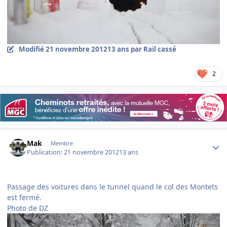
Modifié
21 novembre 2012
13 ans
par Rail cassé
2
Author stats
Mak
Membre
Publication:
21 novembre 2012
13 ans
Passage des voitures dans le tunnel quand le col des Montets
est fermé.
Photo de DZ