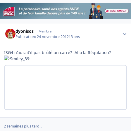
Author stats
dyonisos
Membre
Publication:
24 novembre 2012
13 ans
ISG4 n'aurait'il pas brûlé un carré?
Allo la Régulation?
2 semaines plus tard...