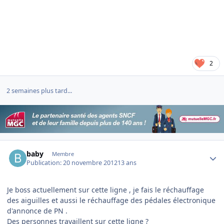
2
2 semaines plus tard...
Author stats
baby
Membre
Publication:
20 novembre 2012
13 ans
Je boss actuellement sur cette ligne , je fais le réchauffage
des aiguilles et aussi le réchauffage des pédales électronique
d'annonce de PN .
Des personnes travaillent sur cette ligne ?