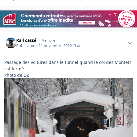
Author stats
Rail cassé
Membre
Publication:
21 novembre 2012
13 ans
Passage des voitures dans le tunnel quand le col des Montets
est fermé.
Photo de DZ