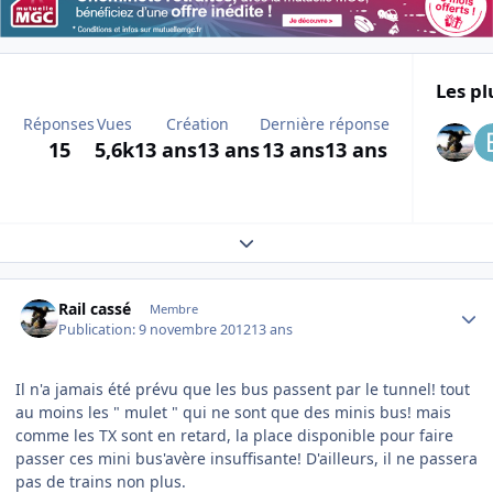
Les pl
Réponses
Vues
Création
Dernière réponse
15
5,6k
13 ans
13 ans
13 ans
13 ans
Expand topic overview
Author stats
Rail cassé
Membre
Publication:
9 novembre 2012
13 ans
Il n'a jamais été prévu que les bus passent par le tunnel! tout
au moins les " mulet " qui ne sont que des minis bus! mais
comme les TX sont en retard, la place disponible pour faire
passer ces mini bus'avère insuffisante! D'ailleurs, il ne passera
pas de trains non plus.