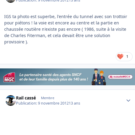
Publication:
9 novembre 2012
13 ans
IGS ta photo est superbe, l'entrée du tunnel avec son trottoir
pour piétons ! la voie est encore au centre et la partie en
chaussée routière n'existe pas encore ( 1986, suite à la visite
de Charles Fiterman, et cela devait être une solution
provisoire ).
1
Author stats
Rail cassé
Membre
Publication:
9 novembre 2012
13 ans