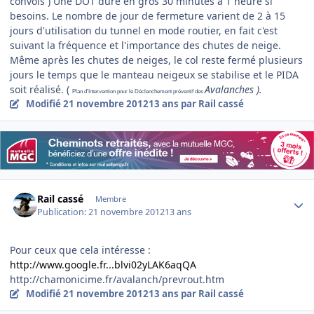
convois ) Une DOT dure en gros 30 minutes à 1 heure si
besoins. Le nombre de jour de fermeture varient de 2 à 15
jours d'utilisation du tunnel en mode routier, en fait c'est
suivant la fréquence et l'importance des chutes de neige.
Même après les chutes de neiges, le col reste fermé plusieurs
jours le temps que le manteau neigeux se stabilise et le PIDA
soit réalisé. (
Avalanches ).
Plan d'Intervention pour le Déclenchement préventif des
Modifié
21 novembre 2012
13 ans
par Rail cassé
Author stats
Rail cassé
Membre
Publication:
21 novembre 2012
13 ans
Pour ceux que cela intéresse :
http://www.google.fr...blvi02yLAK6aqQA
http://chamonicime.fr/avalanch/prevrout.htm
Modifié
21 novembre 2012
13 ans
par Rail cassé