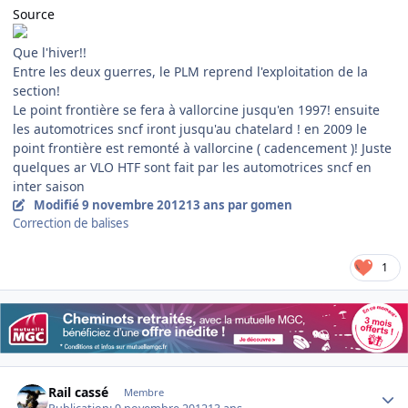
Source
Que l'hiver!!
Entre les deux guerres, le PLM reprend l'exploitation de la
section!
Le point frontière se fera à vallorcine jusqu'en 1997! ensuite
les automotrices sncf iront jusqu'au chatelard ! en 2009 le
point frontière est remonté à vallorcine ( cadencement )! Juste
quelques ar VLO HTF sont fait par les automotrices sncf en
inter saison
Modifié
9 novembre 2012
13 ans
par gomen
Correction de balises
1
Author stats
Rail cassé
Membre