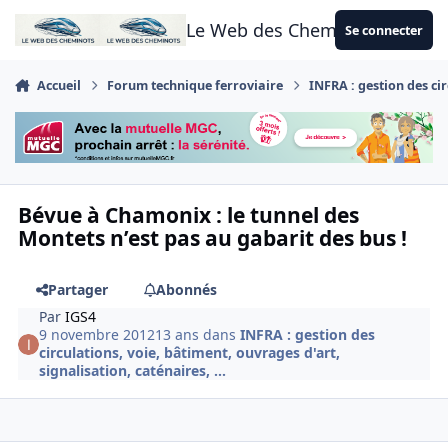
Aller au contenu
Le Web des Cheminots
Se connecter
Accueil
Forum technique ferroviaire
INFRA : gestion des cir
Bévue à Chamonix : le tunnel des
Montets n’est pas au gabarit des bus !
Partager
Abonnés
Par
IGS4
9 novembre 2012
13 ans
dans
INFRA : gestion des
circulations, voie, bâtiment, ouvrages d'art,
signalisation, caténaires, ...