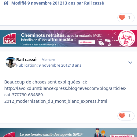
Modifié
9 novembre 2012
13 ans
par Rail cassé
1
Author stats
Rail cassé
Membre
Publication:
9 novembre 2012
13 ans
Beaucoup de choses sont expliquées ici:
http://lavoixdumtblancexpress.blog4ever.com/blog/articles-
cat-370730-634889-
2012_modernisation_du_mont_blanc_express.html
1