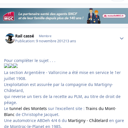
Author stats
Rail cassé
Membre
Publication:
9 novembre 2012
13 ans
Pour compléter le sujet . . .
La section Argentière - Vallorcine a été mise en service le 1er
juillet 1908.
L'exploitation est assurée par la compagnie du Martigny-
Châtelard,
qui reverse un tiers de la recette au PLM, au titre de droit de
péage.
Le
tunnel des Montets
sur l'excellent site :
Trains du Mont-
Blanc
de Christophe Jacquet.
Une automotrice ABDeh 4/4 6 du
Martigny - Châtelard
en gare
de Montroc-le-Planet en 1985.