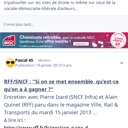
tripatouiller sur les sites de droite ni même sur ceux de la
sociale-démocratie-libérale d'ailleurs...
2 mois plus tard...
Author stats
Pascal 45
Membre
Publication:
19 janvier 2013
13 ans
RFF/SNCF : "Si on se met ensemble, qu’est-ce
qu’on a à gagner ?"
Entretien avec Pierre Izard (SNCF Infra) et Alain
Quinet (RFF) paru dans le magazine Ville, Rail &
Transports du mardi 15 janvier 2013 ...
à lire ici :
http://www.rff.fr/fr/gestion-page-d-