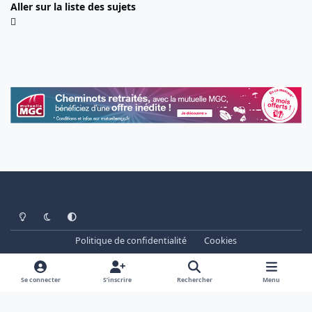
Aller sur la liste des sujets
Light Mode
Dark Mode
System Preference
Politique de confidentialité
Cookies
www.cheminots.net - Forum Libre depuis 2003
Powered by
Invision Community
Se connecter
S’inscrire
Rechercher
Menu