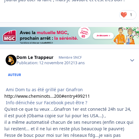
1
Author stats
Dom Le Trappeur
Membre SNCF
Publication:
12 novembre 2012
13 ans
AUTEUR
Ami Dom tu as été grillé par Gnafron
http://www.cheminots...200#entry499211
Info dénichée sur Facebook peut-être ?
Qu'est-ce que tu veux ...Gnafron 1er est connecté 24h sur 24,
il est pucé (Obama copie sur lui pour les USA...) ,
il a même automatisé chacun de ses neurones (enfin ceux qui
lui restent... et il ne lui en reste plus beaucoup le pauvre)
Fesse de bouc pour moi sur les réseaux fdg...je vais pas