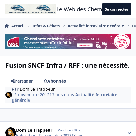
Aller au contenu
Le Web des Cheminots
Se connecter
Accueil
Infos & Débats
Actualité ferroviaire générale
Fu
Fusion SNCF-Infra / RFF : une nécessité.
Partager
Abonnés
Par
Dom Le Trappeur
12 novembre 2012
13 ans
dans
Actualité ferroviaire
générale
Author stats
Dom Le Trappeur
Membre SNCF
Publication:
12 novembre 2012
13 ans