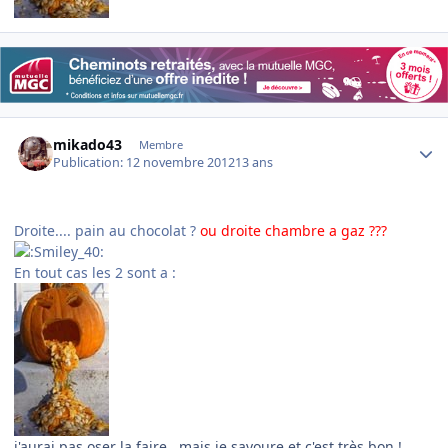
Author stats
mikado43
Membre
Publication:
12 novembre 2012
13 ans
Droite.... pain au chocolat ?
ou droite chambre a gaz ???
En tout cas les 2 sont a :
j'aurai pas oser la faire , mais je savoure et c'est très bon !