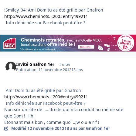
:Smiley_04: Ami Dom tu as été grillé par Gnafron
http://www.cheminots...200#entry499211
Info dénichée sur Facebook peut-être ?
Invité Gnafron 1er
Invités
Publication:
12 novembre 2012
13 ans
Ami Dom tu as été grillé par Gnafron
http://www.cheminots...200#entry499211
Info dénichée sur Facebook peut-être ?
Non sur un site de .....droite qui m'a conduit au même site
que Dom ! Hihi
Etonnant mais bon , comme quoi ..;w o u a r f !
Modifié
12 novembre 2012
13 ans
par Gnafron 1er