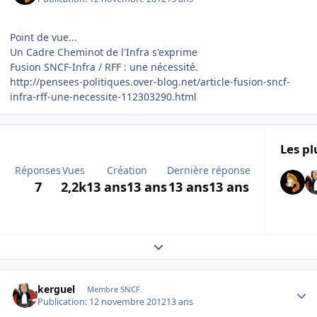
Point de vue...
Un Cadre Cheminot de l'Infra s'exprime
Fusion SNCF-Infra / RFF : une nécessité.
http://pensees-politiques.over-blog.net/article-fusion-sncf-
infra-rff-une-necessite-112303290.html
Les pl
Réponses
Vues
Création
Dernière réponse
7
2,2k
13 ans
13 ans
13 ans
13 ans
Expand topic overview
Author stats
kerguel
Membre SNCF
Publication:
12 novembre 2012
13 ans