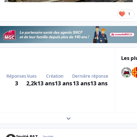
1
Les pl
Réponses
Vues
Création
Dernière réponse
3
2,2k
13 ans
13 ans
13 ans
13 ans
Expand topic overview
Invité PAZ
Invités