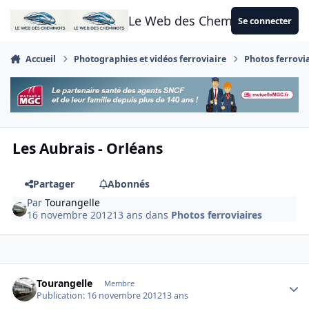
Aller au contenu
Le Web des Cheminots
Se connecter
Accueil
Photographies et vidéos ferroviaire
Photos ferrovi
Les Aubrais - Orléans
Partager
Abonnés
Par
Tourangelle
16 novembre 2012
13 ans
dans
Photos ferroviaires
Author stats
Tourangelle
Membre
Publication:
16 novembre 2012
13 ans