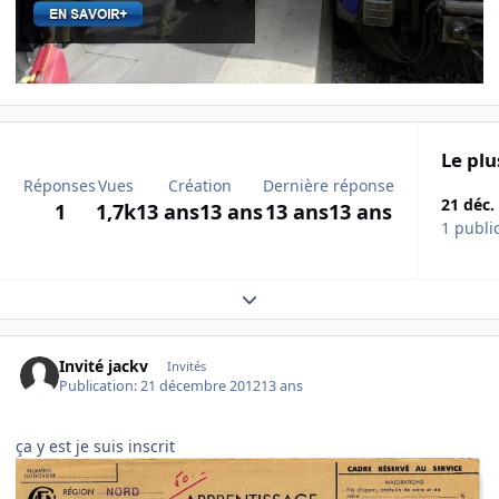
Le plu
Réponses
Vues
Création
Dernière réponse
21 déc.
1
1,7k
13 ans
13 ans
13 ans
13 ans
1 publi
Expand topic overview
Invité jackv
Invités
Publication:
21 décembre 2012
13 ans
ça y est je suis inscrit