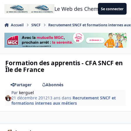
Aller au contenu
Le Web des Cheminots
Se connecter
Accueil
SNCF
Recrutement SNCF et formations internes aux
Formation des apprentis - CFA SNCF en
Île de France
Partager
Abonnés
Par
kerguel
21 décembre 2012
13 ans
dans
Recrutement SNCF et
formations internes aux métiers
Author stats