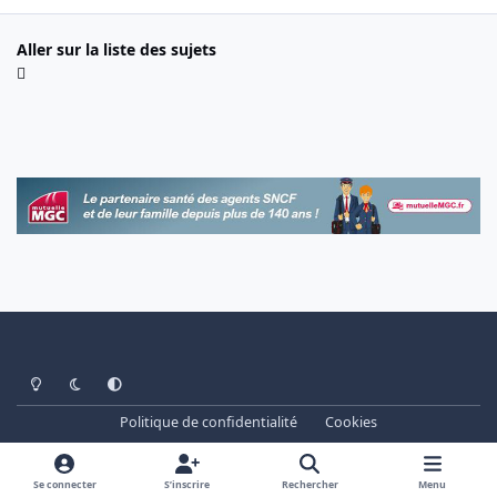
Aller sur la liste des sujets
Light Mode
Dark Mode
System Preference
Politique de confidentialité
Cookies
www.cheminots.net - Forum Libre depuis 2003
Powered by
Invision Community
Se connecter
S’inscrire
Rechercher
Menu