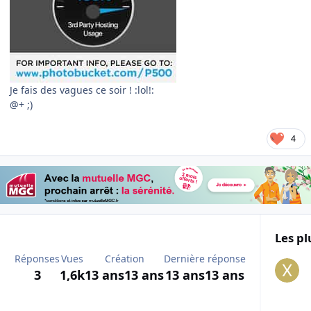
Je fais des vagues ce soir ! :lol!:
@+ ;)
4
Les pl
Réponses
Vues
Création
Dernière réponse
3
1,6k
13 ans
13 ans
13 ans
13 ans