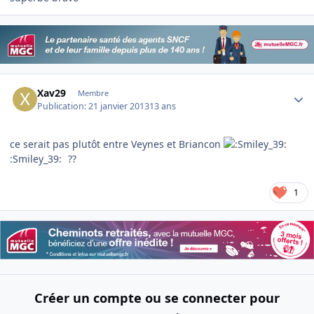
Author stats
Xav29
Membre
Publication:
21 janvier 2013
13 ans
ce serait pas plutôt entre Veynes et Briancon
:Smiley_39:
??
1
Créer un compte ou se connecter pour