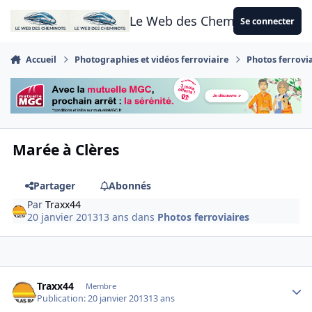
Aller au contenu
Le Web des Cheminots
Se connecter
Accueil
Photographies et vidéos ferroviaire
Photos ferrovi
Marée à Clères
Partager
Abonnés
Par
Traxx44
20 janvier 2013
13 ans
dans
Photos ferroviaires
Author stats
Traxx44
Membre
Publication:
20 janvier 2013
13 ans