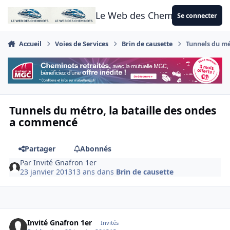
Aller au contenu
Le Web des Cheminots
Se connecter
Accueil
Voies de Services
Brin de causette
Tunnels du mé
Tunnels du métro, la bataille des ondes
a commencé
Partager
Abonnés
Par
Invité Gnafron 1er
23 janvier 2013
13 ans
dans
Brin de causette
Invité Gnafron 1er
Invités