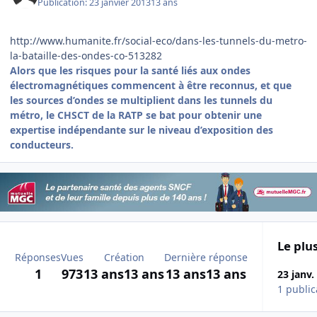
Publication:
23 janvier 2013
13 ans
http://www.humanite.fr/social-eco/dans-les-tunnels-du-metro-
la-bataille-des-ondes-co-513282
Alors que les risques pour la santé liés aux ondes
électromagnétiques commencent à être reconnus, et que
les sources d’ondes se multiplient dans les tunnels du
métro, le CHSCT de la RATP se bat pour obtenir une
expertise indépendante sur le niveau d’exposition des
conducteurs.
Le plus
Réponses
Vues
Création
Dernière réponse
1
973
13 ans
13 ans
13 ans
13 ans
23 janv.
1 public