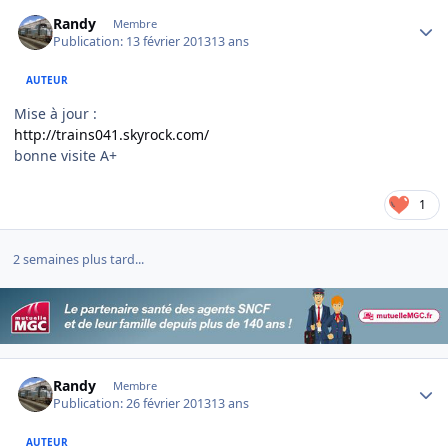
Author stats
Randy
Membre
Publication:
13 février 2013
13 ans
AUTEUR
Mise à jour :
http://trains041.skyrock.com/
bonne visite A+
1
2 semaines plus tard...
Author stats
Randy
Membre
Publication:
26 février 2013
13 ans
AUTEUR