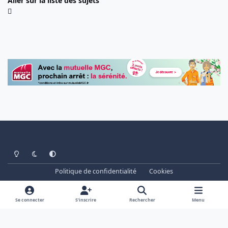
Aller sur la liste des sujets
Light Mode
Dark Mode
System Preference
Politique de confidentialité
Cookies
www.cheminots.net - Forum Libre depuis 2003
Powered by
Invision Community
Se connecter
S’inscrire
Rechercher
Menu