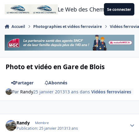
Aller au contenu
Le Web des Cheminots
Se connecter
Accueil
Photographies et vidéos ferroviaire
Vidéos ferrovia
Photo et vidéo en Gare de Blois
Partager
Abonnés
Par
Randy
25 janvier 2013
13 ans
dans
Vidéos ferroviaires
Author stats
Randy
Membre
Publication:
25 janvier 2013
13 ans