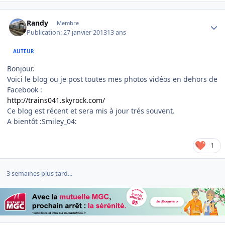
Author stats
Randy
Membre
Publication:
27 janvier 2013
13 ans
AUTEUR
Bonjour.
Voici le blog ou je post toutes mes photos vidéos en dehors de
Facebook :
http://trains041.skyrock.com/
Ce blog est récent et sera mis à jour trés souvent.
A bientôt :Smiley_04:
1
3 semaines plus tard...