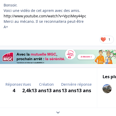
Bonsoir.
Voici une vidéo de cet aprem avec des amis.
http://www.youtube.com/watch?v=VpziMey44pc
Merci au mécano. Il se reconnaitera peut-être
A+
1
Les pl
Réponses
Vues
Création
Dernière réponse
4
2,4k
13 ans
13 ans
13 ans
13 ans
Expand topic overview