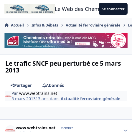
Aller au contenu
Le Web des Cheminots
Se connecter
Accueil
Infos & Débats
Actualité ferroviaire générale
Le
Le trafic SNCF peu perturbé ce 5 mars
2013
Partager
Abonnés
Par
www.webtrains.net
5 mars 2013
13 ans
dans
Actualité ferroviaire générale
Author stats
www.webtrains.net
Membre