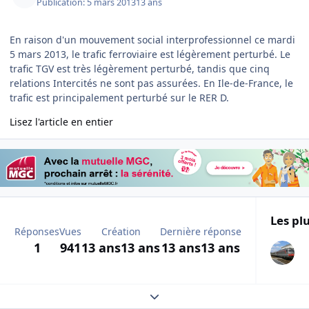
Publication:
5 mars 2013
13 ans
En raison d'un mouvement social interprofessionnel ce mardi
5 mars 2013, le trafic ferroviaire est légèrement perturbé. Le
trafic TGV est très légèrement perturbé, tandis que cinq
relations Intercités ne sont pas assurées. En Ile-de-France, le
trafic est principalement perturbé sur le RER D.
Lisez l'article en entier
Les plu
Réponses
Vues
Création
Dernière réponse
1
941
13 ans
13 ans
13 ans
13 ans
Expand topic overview