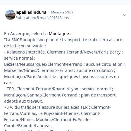
Author stats
lepailladindu43
Membre SNCF
Publication:
5 mars 2013
13 ans
En Auvergne, selon
La Montagne
:
"La SNCF adapte son plan de transport. Le trafic sera assuré
de la façon suivante :
- Relations Intercités. Clermont-Ferrand/Nevers/Paris Bercy :
service normal ;
Béziers/Neussargues/Clermont-Ferrand : aucune circulation ;
Marseille/Nîmes/Clermont-Ferrand : aucune circulation ;
Montluçon/Paris Austerlitz : quelques liaisons assurées en
cars.
- TER. Clermont-Ferrand/Roanne/Lyon : service normal ;
Montluçon/Gannat/Clermont-Ferrand : plan de transport
adapté aux travaux.
75 % du trafic sera assuré sur les axes TER : Clermont-
Ferrand/Aurillac, Le Puy/Saint-Étienne, Clermont-
Ferrand/Nîmes, Moulins/Clermont-Fd/Vic-le-
Comte/Brioude/Langeac,