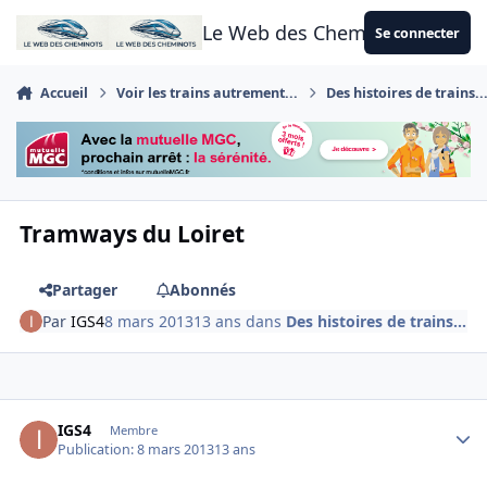
Aller au contenu
Le Web des Cheminots
Se connecter
Accueil
Voir les trains autrement...
Des histoires de trains..
Tramways du Loiret
Partager
Abonnés
Par
IGS4
8 mars 2013
13 ans
dans
Des histoires de trains...
Author stats
IGS4
Membre
Publication:
8 mars 2013
13 ans