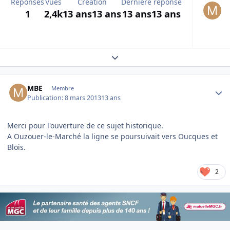
Réponses
Vues
Création
Dernière réponse
1
2,4k
13 ans
13 ans
13 ans
13 ans
Expand topic overview
Author stats
MBE
Membre
Publication:
8 mars 2013
13 ans
Merci pour l'ouverture de ce sujet historique.
A Ouzouer-le-Marché la ligne se poursuivait vers Oucques et
Blois.
2