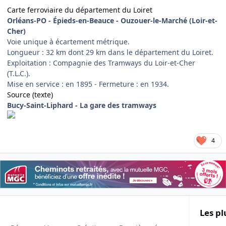
Carte ferroviaire du département du Loiret
Orléans-PO - Épieds-en-Beauce - Ouzouer-le-Marché (Loir-et-
Cher)
Voie unique à écartement métrique.
Longueur : 32 km dont 29 km dans le département du Loiret.
Exploitation : Compagnie des Tramways du Loir-et-Cher
(T.L.C.).
Mise en service : en 1895 - Fermeture : en 1934.
Source (texte)
Bucy-Saint-Liphard - La gare des tramways
4
Les pl