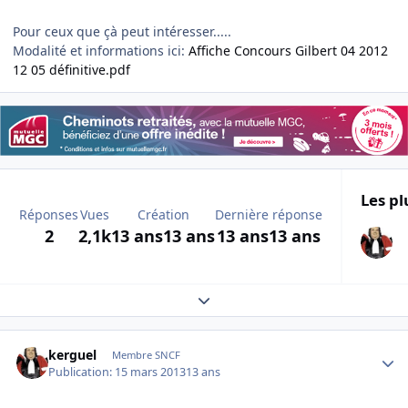
Pour ceux que çà peut intéresser.....
Modalité et informations ici:
Affiche Concours Gilbert 04 2012
12 05 définitive.pdf
Les pl
Réponses
Vues
Création
Dernière réponse
2
2,1k
13 ans
13 ans
13 ans
13 ans
Expand topic overview
Author stats
kerguel
Membre SNCF
Publication:
15 mars 2013
13 ans