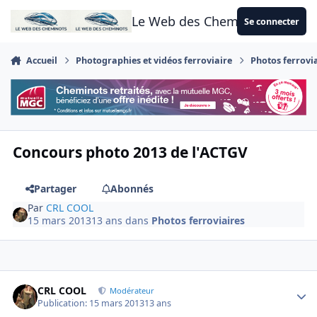
Aller au contenu
Le Web des Cheminots
Se connecter
Accueil
Photographies et vidéos ferroviaire
Photos ferrovi
Concours photo 2013 de l'ACTGV
Partager
Abonnés
Par
CRL COOL
15 mars 2013
13 ans
dans
Photos ferroviaires
Author stats
CRL COOL
Modérateur
Publication:
15 mars 2013
13 ans