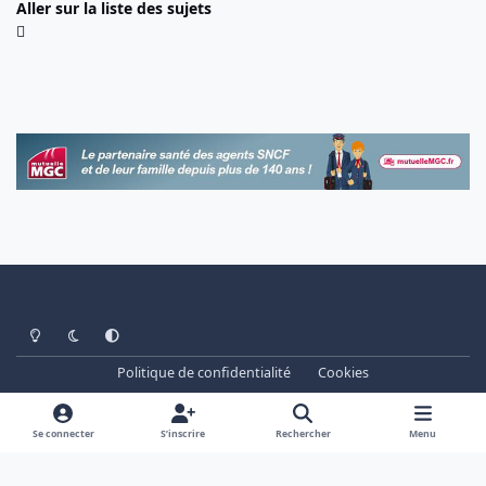
Aller sur la liste des sujets
Light Mode
Dark Mode
System Preference
Politique de confidentialité
Cookies
www.cheminots.net - Forum Libre depuis 2003
Powered by
Invision Community
Se connecter
S’inscrire
Rechercher
Menu