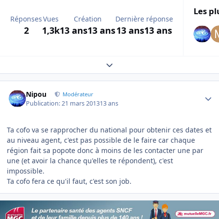
Les pl
Réponses
Vues
Création
Dernière réponse
2
1,3k
13 ans
13 ans
13 ans
13 ans
Expand topic overview
Author stats
Nipou
Modérateur
Publication:
21 mars 2013
13 ans
Ta cofo va se rapprocher du national pour obtenir ces dates et
au niveau agent, c'est pas possible de le faire car chaque
région fait sa popote donc à moins de les contacter une par
une (et avoir la chance qu'elles te répondent), c'est
impossible.
Ta cofo fera ce qu'il faut, c'est son job.