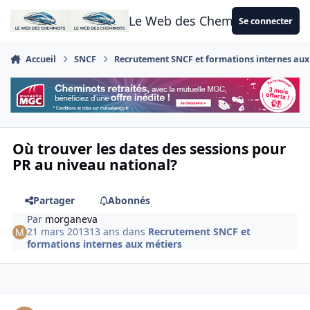
Aller au contenu
Le Web des Cheminots
Se connecter
Accueil
SNCF
Recrutement SNCF et formations internes aux
Où trouver les dates des sessions pour
PR au niveau national?
Partager
Abonnés
Par
morganeva
21 mars 2013
13 ans
dans
Recrutement SNCF et
formations internes aux métiers
Author stats