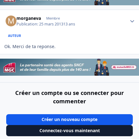
Author stats
morganeva
Membre
Publication:
25 mars 2013
13 ans
AUTEUR
Ok. Merci de ta reponse.
Créer un compte ou se connecter pour
commenter
Créer un nouveau compte
Connectez-vous maintenant