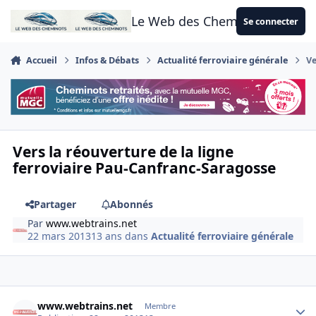
Aller au contenu
Le Web des Cheminots
Se connecter
Accueil
Infos & Débats
Actualité ferroviaire générale
Ve
Vers la réouverture de la ligne
ferroviaire Pau-Canfranc-Saragosse
Partager
Abonnés
Par
www.webtrains.net
22 mars 2013
13 ans
dans
Actualité ferroviaire générale
Author stats
www.webtrains.net
Membre