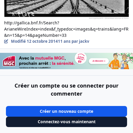
http://gallica.bnf.fr/Search?
ArianeWireIndex=index&f_typedoc=images&q=trains&lang=FR
&n=15&p=14&pageNumber=33
Modifié
12 octobre 2014
11 ans
par jackv
Créer un compte ou se connecter pour
commenter
Créer un nouveau compte
Connectez-vous maintenant