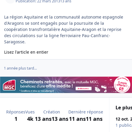
Publication:
22 mars 2013
13 ans
La région Aquitaine et la communauté autonome espagnole
d'Aragons se sont engagés pour la poursuite de la
coopération transfrontalière Aquitaine-Aragon et la reprise
des circulations sur la ligne ferroviaire Pau-Canfranc-
Saragosse.
Lisez l'article en entier
1 année plus tard...
Le plus
Réponses
Vues
Création
Dernière réponse
1
4k
13 ans
13 ans
11 ans
11 ans
12 oct. 
1 public