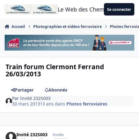
Aller au contenu
Le Web des Cheminots
Se connecter
Accueil
Photographies et vidéos ferroviaire
Photos ferrovi
Train forum Clermont Ferrand
26/03/2013
Partager
Abonnés
Par
Invité 232S003
30 mars 2013
13 ans
dans
Photos ferroviaires
Invité 232S003
Invités