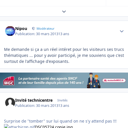
Expand topic overview
Author stats
Nipou
Modérateur
Publication:
30 mars 2013
13 ans
Me demande si ça a un réel intéret pour les visiteurs ses trucs
thématiques ... pour y avoir participé, je me souviens que c'est
surtout de l'affichage d'exposants.
Invité technicentre
Invités
Publication:
30 mars 2013
13 ans
Surprise de "tomber" sur lui quand on ne s'y attend pas !!!
DSC05724 copie.jpg