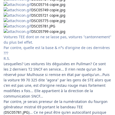
DSC05716 copie.jpg
DSC05749 copie.jpg
DSC05721 copie.jpg
DSC05775 copie.jpg
DSC05781.JPG
DSC05799 copie.jpg
Voitures TEE dont on ne se lasse pas, voitures "cantonnement"
du plus bel effet.
Par contre, quelle est la base & n°s d'origine de ces dernières
???
R.S.
Lesquelles? Les voitures lits déguisées en Pullman? Ce sont
les 2 derniers T2 SNCF en service... Il n'en reste qu'un 3e
réservé pour Mulhouse si remise en état par quelqu'un...Puis
la voiture 99 70 325 dite "agora" par les gens de STE alors que
c'en est pas une, est d'origine restau rouge mais fortement
modifiées x fois... Elle appartient à la direction de la
communication SNCF...
Par contre, je serais preneur de la numérotation du fourgon
générateur mistral 69 portant le bandeau TEE
(
DSC05781.JPG
)... Ce ne peut être qu'en autocollant puisque