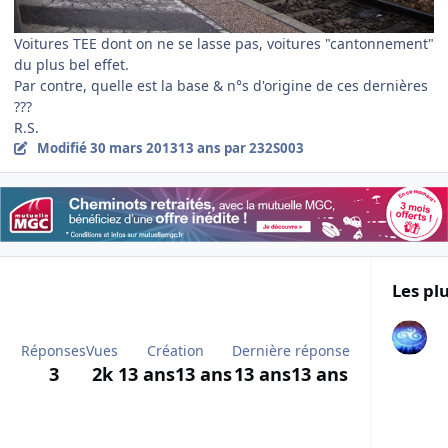
Voitures TEE dont on ne se lasse pas, voitures "cantonnement"
du plus bel effet.
Par contre, quelle est la base & n°s d'origine de ces dernières
???
R.S.
Modifié
30 mars 2013
13 ans
par 232S003
Les plu
Réponses
Vues
Création
Dernière réponse
3
2k
13 ans
13 ans
13 ans
13 ans