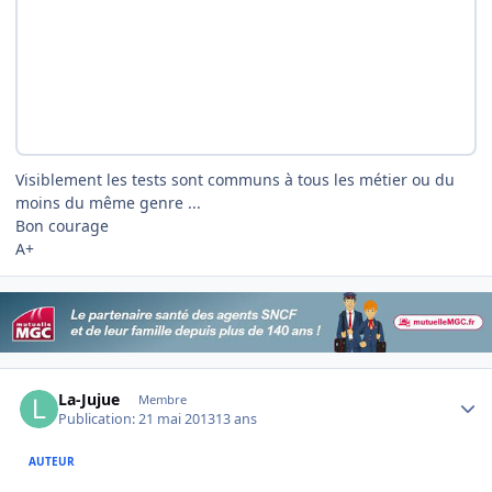
Visiblement les tests sont communs à tous les métier ou du
moins du même genre ...
Bon courage
A+
Author stats
La-Jujue
Membre
Publication:
21 mai 2013
13 ans
AUTEUR