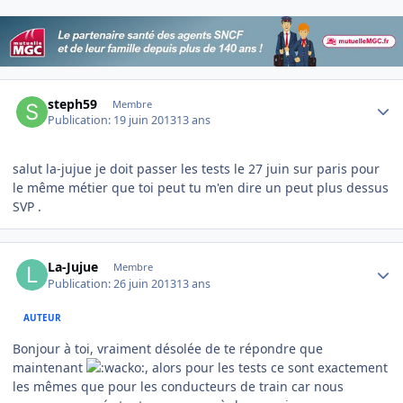
Author stats
steph59
Membre
Publication:
19 juin 2013
13 ans
salut la-jujue je doit passer les tests le 27 juin sur paris pour
le même métier que toi peut tu m'en dire un peut plus dessus
SVP .
Author stats
La-Jujue
Membre
Publication:
26 juin 2013
13 ans
AUTEUR
Bonjour à toi, vraiment désolée de te répondre que
maintenant
, alors pour les tests ce sont exactement
les mêmes que pour les conducteurs de train car nous