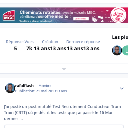
Les plu
Réponses
Vues
Création
Dernière réponse
5
7k
13 ans
13 ans
13 ans
13 ans
Expand topic overview
Author stats
rafalflash
Membre
Publication:
21 mai 2013
13 ans
J'ai posté un post intitulé Test Recrutement Conducteur Tram
Train (CRTT) où je décrit les tests que j'ai passé le 16 Mai
dernier ...