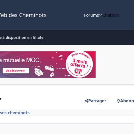
Web des Cheminots
Forums
Chatbox
 à disposition en filiale.
.
Partager
Abonn
 ses cheminots