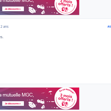
12 ans
AU
s.