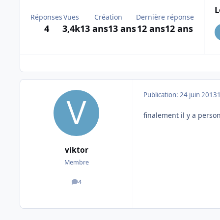
L
Réponses
Vues
Création
Dernière réponse
4
3,4k
13 ans
13 ans
12 ans
12 ans
Publication:
24 juin 2013
finalement il y a perso
viktor
Membre
4
messages