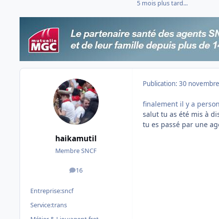
5 mois plus tard...
Publication:
30 novembre
finalement il y a perso
salut tu as été mis à di
tu es passé par une ag
haikamutil
Membre SNCF
16
messages
Entreprise:
sncf
Service:
trans