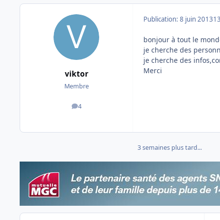
Publication:
8 juin 2013
13
bonjour à tout le mond
je cherche des personne
je cherche des infos,c
Merci
viktor
Membre
4
messages
3 semaines plus tard...