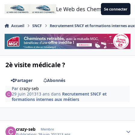
Aller au contenu
Le Web des Cheminots
Se connecter
Accueil
SNCF
Recrutement SNCF et formations internes aux
2è visite médicale ?
Partager
Abonnés
Par
crazy-seb
29 juin 2013
13 ans
dans
Recrutement SNCF et
formations internes aux métiers
Author stats
crazy-seb
Membre
Publication:
29 juin 2013
13 ans