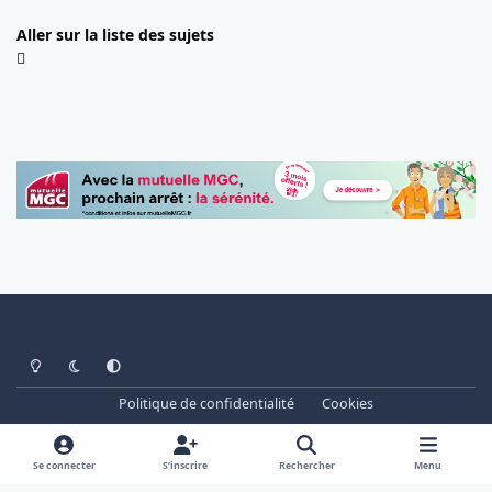
Aller sur la liste des sujets
Light Mode
Dark Mode
System Preference
Politique de confidentialité
Cookies
www.cheminots.net - Forum Libre depuis 2003
Powered by
Invision Community
Se connecter
S’inscrire
Rechercher
Menu