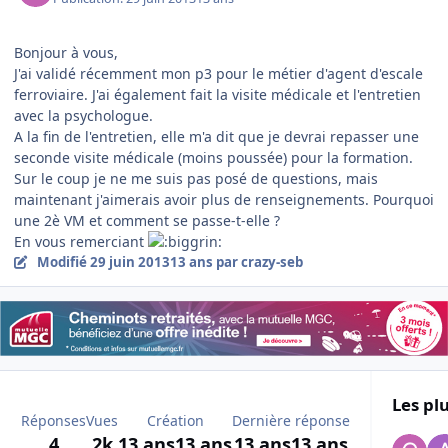
Bonjour à vous,
J'ai validé récemment mon p3 pour le métier d'agent d'escale
ferroviaire. J'ai également fait la visite médicale et l'entretien
avec la psychologue.
A la fin de l'entretien, elle m'a dit que je devrai repasser une
seconde visite médicale (moins poussée) pour la formation.
Sur le coup je ne me suis pas posé de questions, mais
maintenant j'aimerais avoir plus de renseignements. Pourquoi
une 2è VM et comment se passe-t-elle ?
En vous remerciant
Modifié
29 juin 2013
13 ans
par crazy-seb
Les plu
Réponses
Vues
Création
Dernière réponse
4
2k
13 ans
13 ans
13 ans
13 ans