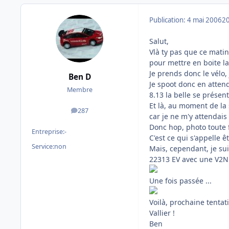
Publication:
4 mai 2006
20
Salut,
Vlà ty pas que ce matin
pour mettre en boite la
Je prends donc le vélo, 
Ben D
Je spoot donc en attenda
Membre
8.13 la belle se présen
Et là, au moment de la 
287
messages
car je ne m'y attendais
Donc hop, photo toute fl
Entreprise:
-
C'est ce qui s'appelle ê
Service:
non
Mais, cependant, je sui
22313 EV avec une V2N p
Une fois passée ...
Voilà, prochaine tentati
Vallier !
Ben