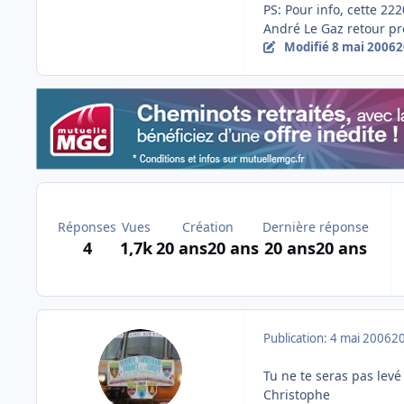
PS: Pour info, cette 22
André Le Gaz retour pré
Modifié
8 mai 2006
2
Réponses
Vues
Création
Dernière réponse
4
1,7k
20 ans
20 ans
20 ans
20 ans
Publication:
4 mai 2006
20
Tu ne te seras pas lev
Christophe