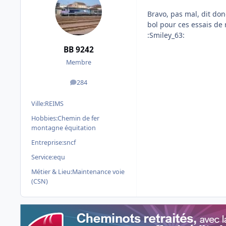
Bravo, pas mal, dit do
bol pour ces essais de r
:Smiley_63:
BB 9242
Membre
284
messages
Ville:
REIMS
Hobbies:
Chemin de fer
montagne équitation
Entreprise:
sncf
Service:
equ
Métier & Lieu:
Maintenance voie
(CSN)