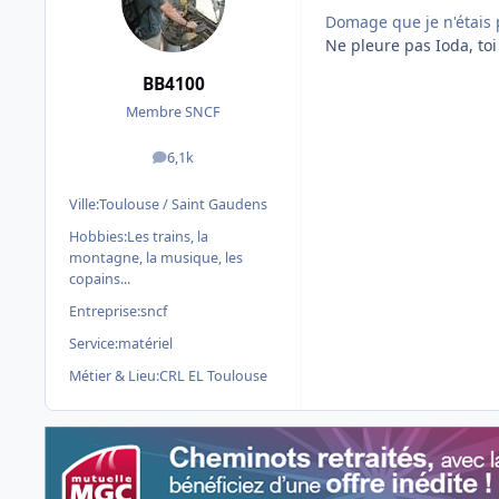
Domage que je n'étais 
Ne pleure pas Ioda, toi
BB4100
Membre SNCF
6,1k
messages
Ville:
Toulouse / Saint Gaudens
Hobbies:
Les trains, la
montagne, la musique, les
copains...
Entreprise:
sncf
Service:
matériel
Métier & Lieu:
CRL EL Toulouse