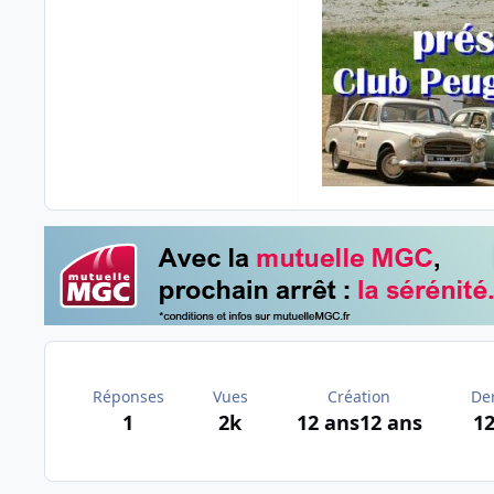
Réponses
Vues
Création
De
1
2k
12 ans
12 ans
12