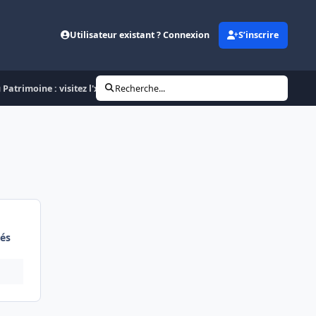
Utilisateur existant ? Connexion
S’inscrire
 Patrimoine : visitez l'x2816
Recherche...
és