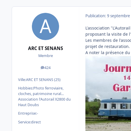
Publication:
9 septembre
L'association "L'Autor
proposant la visite de 
Les membres de l'associ
projet de restauration. 
ARC ET SENANS
A noter la présence du
Membre
424
messages
Ville:
ARC ET SENANS (25)
Hobbies:
Photo ferroviaire,
cloches, patrimoine rural...
Association l'Autorail X2800 du
Haut Doubs
Entreprise:
-
Service:
direct