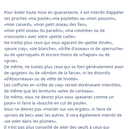
Pour éviter toute mise en quarantaine, il est interdit d’appeler
ses proches «ma poule»,«ma poulette» ou «mon poussin»,
«mon canard», «mon petit oiseau des îles»,
«mon petit oiseau du paradis», «ma colombe» ou de
«roucouler» avec votre «petite caille».
Ne traitez plus ceux qui vous agacent de «petite dinde»,
«jeune coq», «oie blanche», «drôle d'oiseau» ni de «perruche»
ou de «perroquet» et encore moins de «chapon» ou de
«grue».
De même, ne traitez plus ceux qui se font généralement avoir
de «pigeon» ou de «dindon de la farce», ni les étourdis
«d'étourneaux» ou de «tête de linotte».
Les coiffures en «crête de coq» seront dorénavant interdites,
de même que les teintures «ailes de corbeau».
De même, vous ne devrez plus vous «pavaner comme un
paon» ni faire la «bouche en cul de poule».
Vous ne devrez pas «monter sur vos ergots», ni faire de
«prises de bec» avec les autres. Il sera également interdit de
«se voler dans les plumes».
Il n'est pas plus conseillé de jeter des oeufs à ceux qui