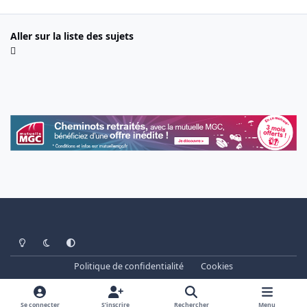
Aller sur la liste des sujets
Light Mode
Dark Mode
System Preference
Politique de confidentialité
Cookies
www.cheminots.net - Forum Libre depuis 2003
Powered by
Invision Community
Se connecter
S’inscrire
Rechercher
Menu