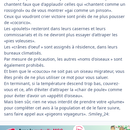
chantent faux que d'applaudir celles qui «chantent comme un
rossignol» ou de vous montrer «gai comme un pinson».
Ceux qui voudront crier victoire sont priés de ne plus pousser
de «cocorico».
Les «poulets» resteront dans leurs casernes et leurs
commissariats et ils ne devront plus essayer d'attraper les
«pies voleuses».
Les «crânes d'oeuf » sont assignés à résidence, dans leurs
bureaux climatisés.
Par mesure de précaution, les autres «noms d'oiseaux » sont
également prohibés.
Et bien que le «coucou» ne soit pas un oiseau migrateur, vous
êtes priés de ne plus utiliser ce mot pour vous saluer.
En terminant, si la température descend trop bas, couvrez-
vous et ce, afin d'éviter d'attraper la «chair de poule» comme
pour éviter d'avoir un «appétit d'oiseau».
Mais bien sûr, rien ne vous interdit de prendre votre «plume»
pour compléter cet avis à la population et de le faire suivre,
sans faire appel aux «pigeons voyageurs». :Smiley_24: