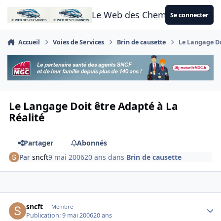
Aller au contenu
Le Web des Cheminots
Se connecter
Accueil
Voies de Services
Brin de causette
Le Langage Do
Le Langage Doit être Adapté à La
Réalité
Partager
Abonnés
Par
sncft
9 mai 2006
20 ans
dans
Brin de causette
Author stats
sncft
Membre
Publication:
9 mai 2006
20 ans