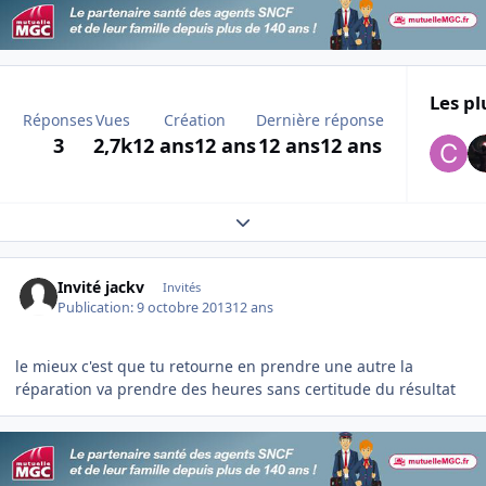
Les pl
Réponses
Vues
Création
Dernière réponse
3
2,7k
12 ans
12 ans
12 ans
12 ans
Expand topic overview
Invité jackv
Invités
Publication:
9 octobre 2013
12 ans
le mieux c'est que tu retourne en prendre une autre la
réparation va prendre des heures sans certitude du résultat