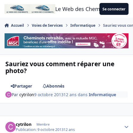
Aller au contenu
Le Web des Cheminots
Se connecter
Accueil
Voies de Services
Informatique
Sauriez vous c
Sauriez vous comment réparer une
photo?
Partager
Abonnés
Par
cytrilon
9 octobre 2013
12 ans
dans
Informatique
Author stats
cytrilon
Membre
Publication:
9 octobre 2013
12 ans