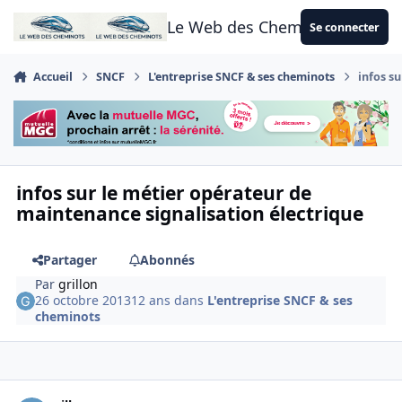
Aller au contenu
Le Web des Cheminots
Se connecter
Accueil
SNCF
L'entreprise SNCF & ses cheminots
infos s
infos sur le métier opérateur de
maintenance signalisation électrique
Partager
Abonnés
Par
grillon
26 octobre 2013
12 ans
dans
L'entreprise SNCF & ses
cheminots
Author stats