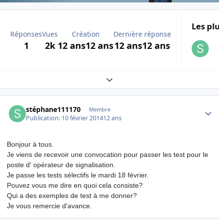
Les plu
Réponses
Vues
Création
Dernière réponse
1
2k
12 ans
12 ans
12 ans
12 ans
Expand topic overview
Author stats
stéphane111170
Membre
Publication:
10 février 2014
12 ans
Bonjour à tous.
Je viens de recevoir une convocation pour passer les test pour le
poste d' opérateur de signalisation.
Je passe les tests sélectifs le mardi 18 février.
Pouvez vous me dire en quoi cela consiste?
Qui a des exemples de test à me donner?
Je vous remercie d'avance.