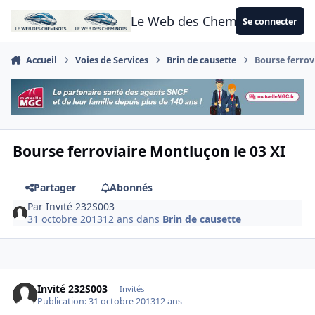
Aller au contenu
Le Web des Cheminots
Se connecter
Accueil
Voies de Services
Brin de causette
Bourse ferrov
Bourse ferroviaire Montluçon le 03 XI
Partager
Abonnés
Par
Invité 232S003
31 octobre 2013
12 ans
dans
Brin de causette
Invité 232S003
Invités
Publication:
31 octobre 2013
12 ans