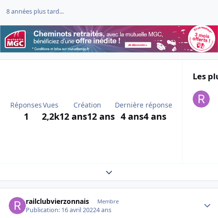
8 années plus tard...
Les pl
Réponses
Vues
Création
Dernière réponse
1
2,2k
12 ans
12 ans
4 ans
4 ans
Expand topic overview
Author stats
railclubvierzonnais
Membre
Publication:
16 avril 2022
4 ans