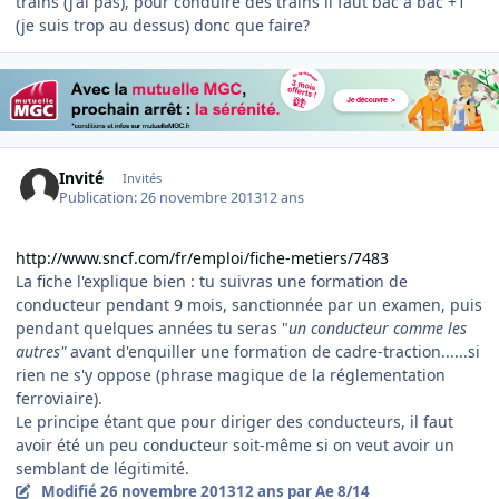
trains (j'ai pas), pour conduire des trains il faut bac a bac +1
(je suis trop au dessus) donc que faire?
Invité
Invités
Publication:
26 novembre 2013
12 ans
http://www.sncf.com/fr/emploi/fiche-metiers/7483
La fiche l'explique bien : tu suivras une formation de
conducteur pendant 9 mois, sanctionnée par un examen, puis
pendant quelques années tu seras "
un conducteur comme les
autres"
avant d'enquiller une formation de cadre-traction......si
rien ne s'y oppose (phrase magique de la réglementation
ferroviaire).
Le principe étant que pour diriger des conducteurs, il faut
avoir été un peu conducteur soit-même si on veut avoir un
semblant de légitimité.
Modifié
26 novembre 2013
12 ans
par Ae 8/14