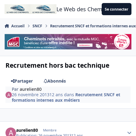
Aller au contenu
Le Web des Cheminots
Se connecter
Accueil
SNCF
Recrutement SNCF et formations internes aux
Recrutement hors bac technique
Partager
Abonnés
Par
aurelien80
26 novembre 2013
12 ans
dans
Recrutement SNCF et
formations internes aux métiers
Author stats
aurelien80
Membre
Publication:
26 novembre 2013
12 ans