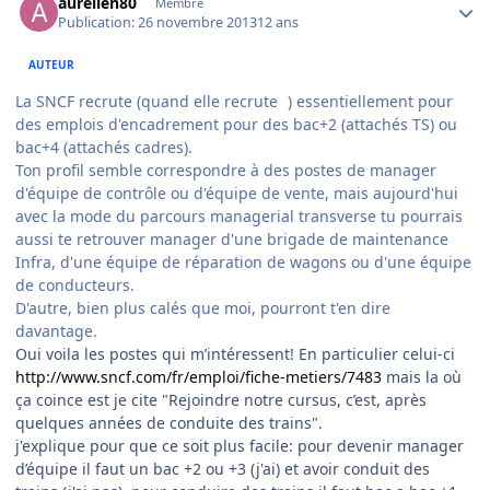
aurelien80
Membre
Publication:
26 novembre 2013
12 ans
AUTEUR
La SNCF recrute (quand elle recrute
) essentiellement pour
des emplois d'encadrement pour des bac+2 (attachés TS) ou
bac+4 (attachés cadres).
Ton profil semble correspondre à des postes de manager
d'équipe de contrôle ou d'équipe de vente, mais aujourd'hui
avec la mode du parcours managerial transverse tu pourrais
aussi te retrouver manager d'une brigade de maintenance
Infra, d'une équipe de réparation de wagons ou d'une équipe
de conducteurs.
D'autre, bien plus calés que moi, pourront t'en dire
davantage.
Oui voila les postes qui m’intéressent! En particulier celui-ci
http://www.sncf.com/fr/emploi/fiche-metiers/7483
mais la où
ça coince est je cite "Rejoindre notre cursus, c’est, après
quelques années de conduite des trains".
j'explique pour que ce soit plus facile: pour devenir manager
d’équipe il faut un bac +2 ou +3 (j'ai) et avoir conduit des