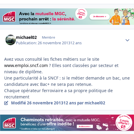
Author stats
michael02
Membre
Publication:
26 novembre 2013
12 ans
Avez vous consulté les fiches métiers sur le site
www.emploi.sncf.com
? Elles sont classées par secteur et
niveau de diplôme.
Une particularité à la SNCF : si le métier demande un bac, une
candidature avec Bac+ ne sera pas retenue.
Chaque opérateur ferroviaire a sa propre politique de
recrutement
Modifié
26 novembre 2013
12 ans
par michael02