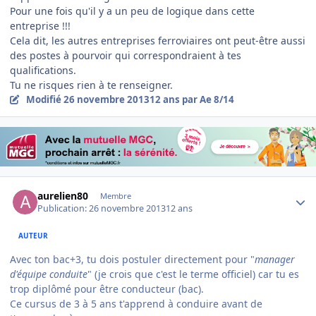
Pour une fois qu'il y a un peu de logique dans cette
entreprise !!!
Cela dit, les autres entreprises ferroviaires ont peut-être aussi
des postes à pourvoir qui correspondraient à tes
qualifications.
Tu ne risques rien à te renseigner.
Modifié
26 novembre 2013
12 ans
par Ae 8/14
Author stats
aurelien80
Membre
Publication:
26 novembre 2013
12 ans
AUTEUR
Avec ton bac+3, tu dois postuler directement pour "
manager
d'équipe conduite
" (je crois que c'est le terme officiel) car tu es
trop diplômé pour être conducteur (bac).
Ce cursus de 3 à 5 ans t'apprend à conduire avant de