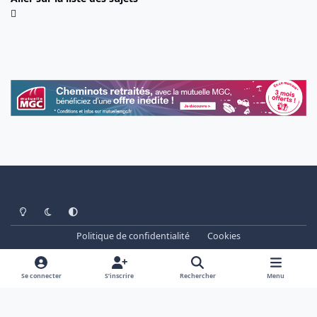
Light Mode
Dark Mode
System Preference
Politique de confidentialité
Cookies
www.cheminots.net - Forum Libre depuis 2003
Powered by
Invision Community
Se connecter
S’inscrire
Rechercher
Menu