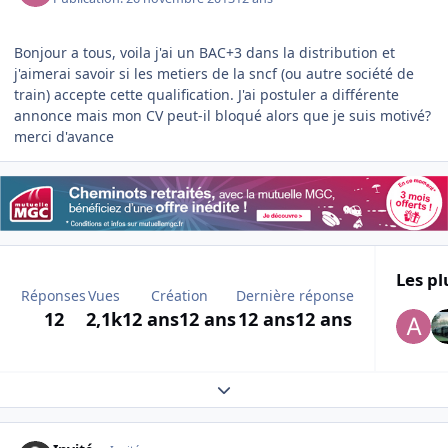
Bonjour a tous, voila j'ai un BAC+3 dans la distribution et
j'aimerai savoir si les metiers de la sncf (ou autre société de
train) accepte cette qualification. J'ai postuler a différente
annonce mais mon CV peut-il bloqué alors que je suis motivé?
merci d'avance
Les pl
Réponses
Vues
Création
Dernière réponse
12
2,1k
12 ans
12 ans
12 ans
12 ans
Expand topic overview