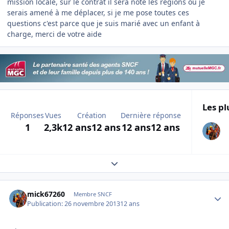
mission locale, sur le contrat il sera noté les régions où je
serais amené à me déplacer, si je me pose toutes ces
questions c'est parce que je suis marié avec un enfant à
charge, merci de votre aide
Les pl
Réponses
Vues
Création
Dernière réponse
1
2,3k
12 ans
12 ans
12 ans
12 ans
Expand topic overview
Author stats
mick67260
Membre SNCF
Publication:
26 novembre 2013
12 ans