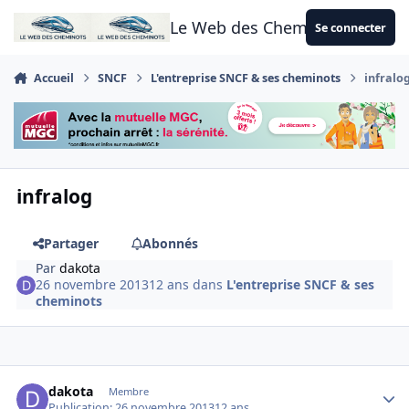
Aller au contenu
Le Web des Cheminots
Se connecter
Accueil
SNCF
L'entreprise SNCF & ses cheminots
infralo
infralog
Partager
Abonnés
Par
dakota
26 novembre 2013
12 ans
dans
L'entreprise SNCF & ses
cheminots
Author stats
dakota
Membre
Publication:
26 novembre 2013
12 ans