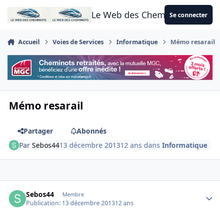
Aller au contenu
Le Web des Cheminots
Se connecter
Accueil
Voies de Services
Informatique
Mémo resarail
Mémo resarail
Partager
Abonnés
Par
Sebos44
13 décembre 2013
12 ans
dans
Informatique
Author stats
Sebos44
Membre
Publication:
13 décembre 2013
12 ans