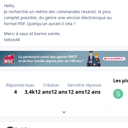
Hello,
Je recherche un mémo des commandes resarail, le plus
complet possible, du genre une version électronique au
format PDF. Quelqu'un aurait-il cela ?
Merci à vous et bonne soirée.
Sebos44
Les pl
Réponses
Vues
Création
Dernière réponse
4
3,4k
12 ans
12 ans
12 ans
12 ans
Expand topic overview