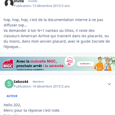
Invité
Invités
Publication:
13 décembre 2013
12 ans
hop, hop, hop, c'est de la documentation interne à ne pas
diffuser svp...
Va demander à ton N+1 nantais ou lillois, il reste des
classeurs American Airline qui trainent dans les placards, ou
du moins, dans mon ancien placard, avec le guide Socrate de
l'époque...
Author stats
Sebos44
Membre
Publication:
14 décembre 2013
12 ans
AUTEUR
Hello 2D2,
Merci pour ta réponse c'est note.