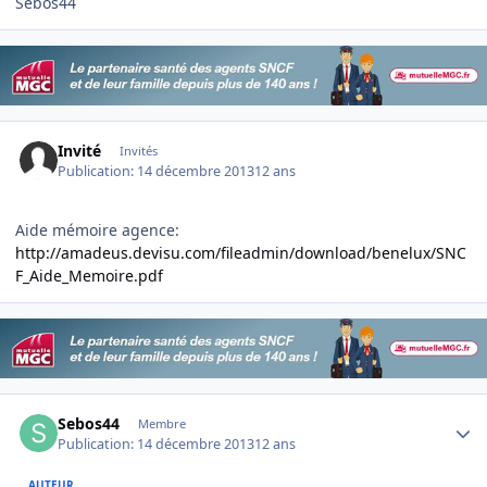
Sebos44
Invité
Invités
Publication:
14 décembre 2013
12 ans
Aide mémoire agence:
http://amadeus.devisu.com/fileadmin/download/benelux/SNC
F_Aide_Memoire.pdf
Author stats
Sebos44
Membre
Publication:
14 décembre 2013
12 ans
AUTEUR