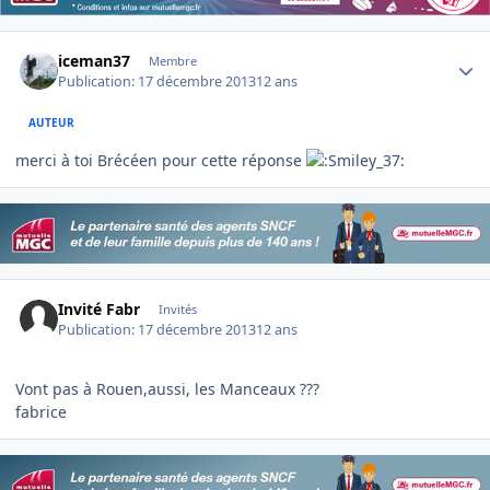
Author stats
iceman37
Membre
Publication:
17 décembre 2013
12 ans
AUTEUR
merci à toi Brécéen pour cette réponse
Invité Fabr
Invités
Publication:
17 décembre 2013
12 ans
Vont pas à Rouen,aussi, les Manceaux ???
fabrice