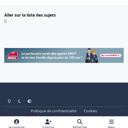
Aller sur la liste des sujets
Light Mode
Dark Mode
System Preference
Politique de confidentialité
Cookies
www.cheminots.net - Forum Libre depuis 2003
Powered by
Invision Community
Se connecter
S’inscrire
Rechercher
Menu