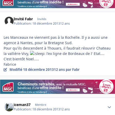
Invité Fabr
Invités
Publication:
18 décembre 2013
12 ans
Les Manceaux ne viennent pas à la Rochelle. Il y a aussi une
agence à Nantes, pour la Bretagne Sud.
Pour qu'ils descendent à Thouars, il faudrait réouvrir Chateau
la vallière-Vivy,
l'ex ligne de Bordeaux de l' Etat....
C'est bientôt Noel.....
Fabrice
Modifié
18 décembre 2013
12 ans
par Fabr
Author stats
iceman37
Membre
Publication:
18 décembre 2013
12 ans