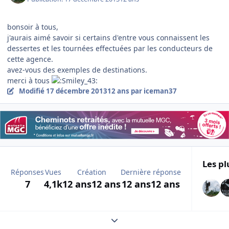
bonsoir à tous,
j'aurais aimé savoir si certains d'entre vous connaissent les
dessertes et les tournées effectuées par les conducteurs de
cette agence.
avez-vous des exemples de destinations.
merci à tous
Modifié
17 décembre 2013
12 ans
par iceman37
Les pl
Réponses
Vues
Création
Dernière réponse
7
4,1k
12 ans
12 ans
12 ans
12 ans
Expand topic overview