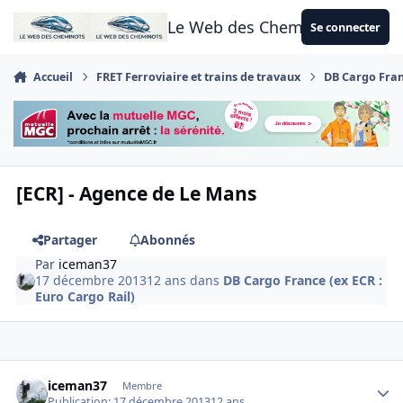
Aller au contenu
Le Web des Cheminots
Se connecter
Accueil
FRET Ferroviaire et trains de travaux
DB Cargo Franc
[ECR] - Agence de Le Mans
Partager
Abonnés
Par
iceman37
17 décembre 2013
12 ans
dans
DB Cargo France (ex ECR :
Euro Cargo Rail)
Author stats
iceman37
Membre
Publication:
17 décembre 2013
12 ans