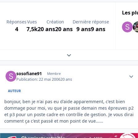
Les pl
Réponses
Vues
Création
Dernière réponse
4
7,5k
20 ans
20 ans
9 ans
9 ans
Expand topic overview
Author stats
sosofiane91
Membre
Publication:
22 mai 2006
20 ans
AUTEUR
bonjour, ben je n'ai pas eu d'aide apparemment, c'est bien
dommage pour moi, vu que je passe demain mes épreuves p2
et p3 pour un poste cadre en contrôle de gestion. Je vous dirai
comment ça c'est passé et mon point de vue......