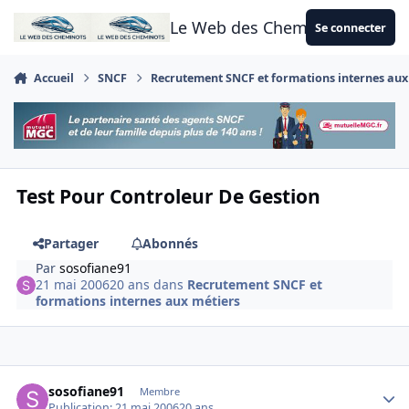
Aller au contenu
Le Web des Cheminots
Se connecter
Accueil
SNCF
Recrutement SNCF et formations internes aux
Test Pour Controleur De Gestion
Partager
Abonnés
Par
sosofiane91
21 mai 2006
20 ans
dans
Recrutement SNCF et
formations internes aux métiers
Author stats
sosofiane91
Membre
Publication:
21 mai 2006
20 ans