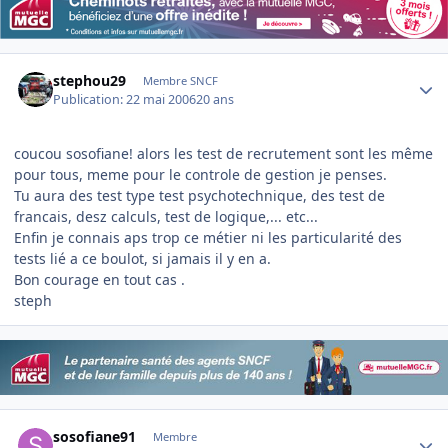
Author stats
stephou29
Membre SNCF
Publication:
22 mai 2006
20 ans
coucou sosofiane! alors les test de recrutement sont les même
pour tous, meme pour le controle de gestion je penses.
Tu aura des test type test psychotechnique, des test de
francais, desz calculs, test de logique,... etc...
Enfin je connais aps trop ce métier ni les particularité des
tests lié a ce boulot, si jamais il y en a.
Bon courage en tout cas .
steph
Author stats
sosofiane91
Membre