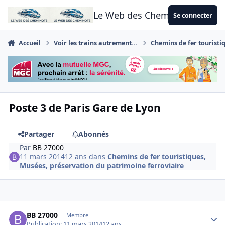
Aller au contenu
Le Web des Cheminots
Se connecter
Accueil
Voir les trains autrement...
Chemins de fer touristi
Poste 3 de Paris Gare de Lyon
Partager
Abonnés
Par
BB 27000
11 mars 2014
12 ans
dans
Chemins de fer touristiques,
Musées, préservation du patrimoine ferroviaire
Author stats
BB 27000
Membre
Publication:
11 mars 2014
12 ans