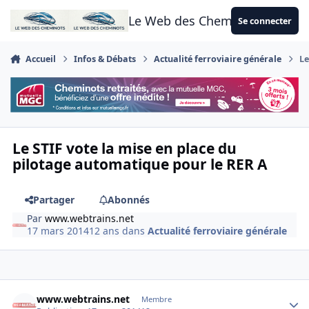
Aller au contenu
Le Web des Cheminots
Se connecter
Accueil
Infos & Débats
Actualité ferroviaire générale
Le
Le STIF vote la mise en place du
pilotage automatique pour le RER A
Partager
Abonnés
Par
www.webtrains.net
17 mars 2014
12 ans
dans
Actualité ferroviaire générale
Author stats
www.webtrains.net
Membre