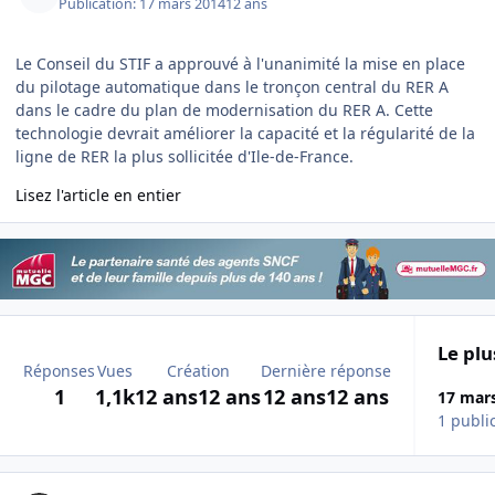
Publication:
17 mars 2014
12 ans
Le Conseil du STIF a approuvé à l'unanimité la mise en place
du pilotage automatique dans le tronçon central du RER A
dans le cadre du plan de modernisation du RER A. Cette
technologie devrait améliorer la capacité et la régularité de la
ligne de RER la plus sollicitée d'Ile-de-France.
Lisez l'article en entier
Le plu
Réponses
Vues
Création
Dernière réponse
1
1,1k
12 ans
12 ans
12 ans
12 ans
17 mar
1 publi