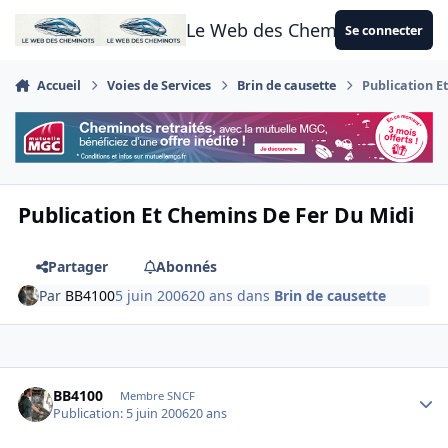
Aller au contenu
Le Web des Cheminots
Se connecter
Accueil
Voies de Services
Brin de causette
Publication E
Publication Et Chemins De Fer Du Midi
Partager
Abonnés
Par
BB4100
5 juin 2006
20 ans
dans
Brin de causette
Author stats
BB4100
Membre SNCF
Publication:
5 juin 2006
20 ans