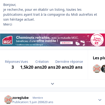
Bonjour,
je recherche, pour en établir un listing, toutes les
publications ayant trait à la compagnie du Midi autrefois et
son héritage actuel.
Merci
Les pl
Réponses
Vues
Création
Dernière réponse
3
1,5k
20 ans
20 ans
20 ans
20 ans
Expand topic overview
Author stats
zoreglube
Membre
Publication:
5 juin 2006
20 ans