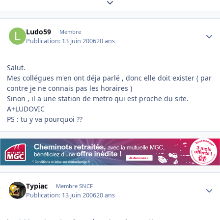
Expand topic overview
Author stats
Ludo59
Membre
Publication:
13 juin 2006
20 ans
Salut.
Mes collégues m'en ont déja parlé , donc elle doit exister ( par
contre je ne connais pas les horaires )
Sinon , il a une station de metro qui est proche du site.
A+LUDOVIC
PS : tu y va pourquoi ??
Author stats
Typiac
Membre SNCF
Publication:
13 juin 2006
20 ans