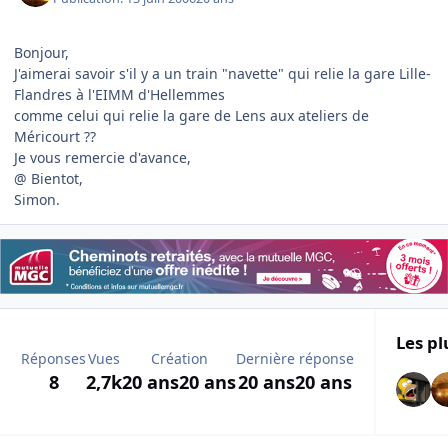
Bonjour,
J'aimerai savoir s'il y a un train "navette" qui relie la gare Lille-
Flandres à l'EIMM d'Hellemmes
comme celui qui relie la gare de Lens aux ateliers de
Méricourt ??
Je vous remercie d'avance,
@ Bientot,
Simon.
Les pl
Réponses
Vues
Création
Dernière réponse
8
2,7k
20 ans
20 ans
20 ans
20 ans