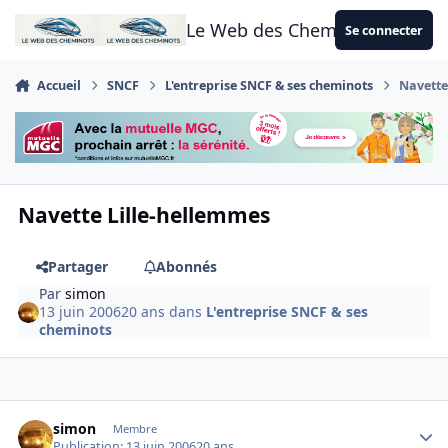
Aller au contenu
Le Web des Cheminots
Se connecter
Accueil
SNCF
L'entreprise SNCF & ses cheminots
Navette
Navette Lille-hellemmes
Partager
Abonnés
Par
simon
13 juin 2006
20 ans
dans
L'entreprise SNCF & ses
cheminots
Author stats
simon
Membre
Publication:
13 juin 2006
20 ans