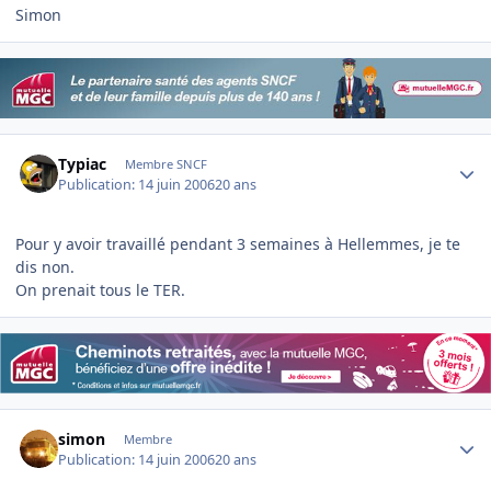
Simon
Author stats
Typiac
Membre SNCF
Publication:
14 juin 2006
20 ans
Pour y avoir travaillé pendant 3 semaines à Hellemmes, je te
dis non.
On prenait tous le TER.
Author stats
simon
Membre
Publication:
14 juin 2006
20 ans