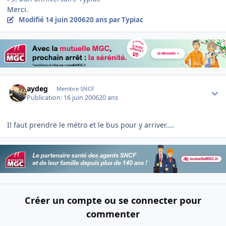
Merci.
Modifié
14 juin 2006
20 ans
par Typiac
Author stats
aydeg
Membre SNCF
Publication:
16 juin 2006
20 ans
Il faut prendre le métro et le bus pour y arriver....
Créer un compte ou se connecter pour
commenter