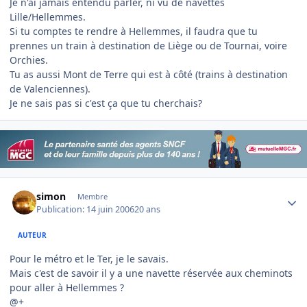
Je n'ai jamais entendu parler, ni vu de navettes
Lille/Hellemmes.
Si tu comptes te rendre à Hellemmes, il faudra que tu
prennes un train à destination de Liège ou de Tournai, voire
Orchies.
Tu as aussi Mont de Terre qui est à côté (trains à destination
de Valenciennes).
Je ne sais pas si c'est ça que tu cherchais?
Author stats
simon
Membre
Publication:
14 juin 2006
20 ans
AUTEUR
Pour le métro et le Ter, je le savais.
Mais c'est de savoir il y a une navette réservée aux cheminots
pour aller à Hellemmes ?
@+