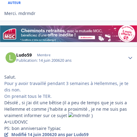
AUTEUR
Merci. mdrmdr
Author stats
Ludo59
Membre
Publication:
14 juin 2006
20 ans
Salut.
Pour y avoir travaillé pendant 3 semaines à Hellemmes, je te
dis non.
On prenait tous le TER.
Désolé , si j'ai dit une bêtise (il a peu de temps que je suis a
Hellemme et comme j'habite a proximité , je ne me suis pas
vraiment informer sur ce sujet
)
A+LUDOVIC
PS: bon anniversaire Typiac
Modifié
14 juin 2006
20 ans
par Ludo59