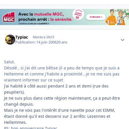
Author stats
Typiac
Membre SNCF
Publication:
14 juin 2006
20 ans
Salut.
Désolé , si j'ai dit une bêtise (il a peu de temps que je suis a
Hellemme et comme j'habite a proximité , je ne me suis pas
vraiment informer sur ce sujet
J'ai habité à côté aussi pendant 2 ans et demi (rue des
peupliers).
Je ne suis plus dans cette région maintenant, ça a peut-être
changé depuis.
Mais je ne vois pas l'intérêt d'une navette pour cet EIMM,
étant donné qu'il est desservi sur 2 arrêts: Lezennes et
Hellemmes.
PS: bon anniversaire Typiac