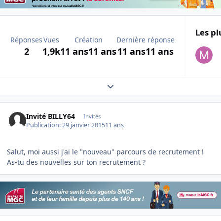
Les pl
Réponses
Vues
Création
Dernière réponse
2
1,9k
11 ans
11 ans
11 ans
11 ans
Expand topic overview
Invité BILLY64
Invités
Publication:
29 janvier 2015
11 ans
Salut, moi aussi j'ai le "nouveau" parcours de recrutement !
As-tu des nouvelles sur ton recrutement ?
Author stats