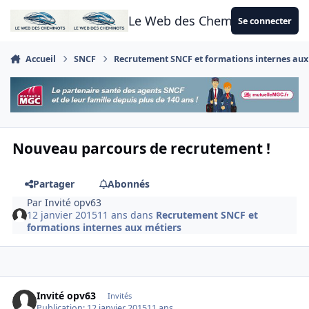
Aller au contenu
Le Web des Cheminots
Se connecter
Accueil
SNCF
Recrutement SNCF et formations internes aux
Nouveau parcours de recrutement !
Partager
Abonnés
Par
Invité opv63
12 janvier 2015
11 ans
dans
Recrutement SNCF et
formations internes aux métiers
Invité opv63
Invités
Publication:
12 janvier 2015
11 ans